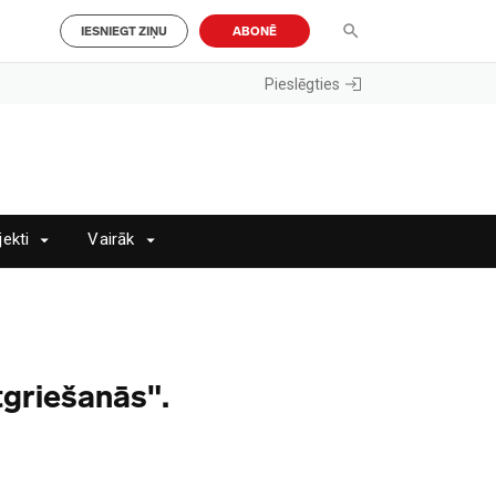
IESNIEGT ZIŅU
ABONĒ
Pieslēgties
jekti
Vairāk
tgriešanās".