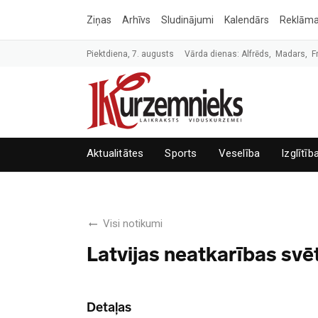
Ziņas
Arhīvs
Sludinājumi
Kalendārs
Reklām
Piektdiena, 7. augusts
Vārda dienas: Alfrēds, Madars, F
Aktualitātes
Sports
Veselība
Izglītīb
Visi notikumi
Latvijas neatkarības sv
Detaļas