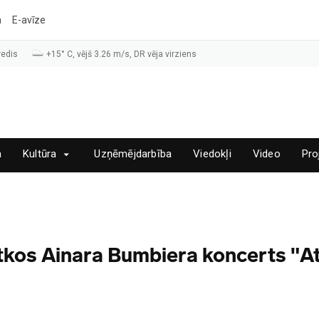
a
E-avīze
redis
+15° C, vējš 3.26 m/s, DR vēja virziens
a
Kultūra
Uzņēmējdarbība
Viedokļi
Video
Pro
ētkos Ainara Bumbiera koncerts "A