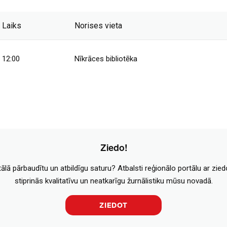
Laiks
Norises vieta
12:00
Nīkrāces bibliotēka
Ziedo!
tālā pārbaudītu un atbildīgu saturu? Atbalsti reģionālo portālu ar zie
stiprinās kvalitatīvu un neatkarīgu žurnālistiku mūsu novadā.
ZIEDOT