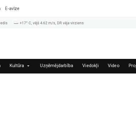
a
E-avīze
redis
+17° C, vējš 4.62 m/s, DR vēja virziens
a
Kultūra
Uzņēmējdarbība
Viedokļi
Video
Pro