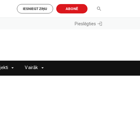
IESNIEGT ZIŅU
ABONĒ
Pieslēgties
jekti
Vairāk