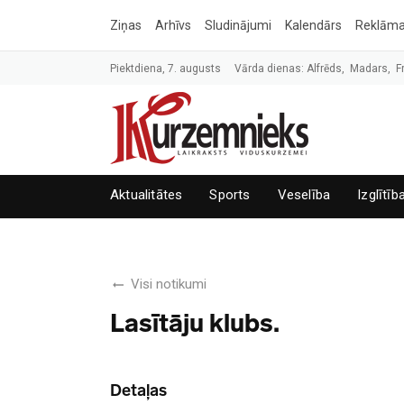
Ziņas
Arhīvs
Sludinājumi
Kalendārs
Reklām
Piektdiena, 7. augusts
Vārda dienas: Alfrēds, Madars, F
Aktualitātes
Sports
Veselība
Izglītīb
Visi notikumi
Lasītāju klubs.
Detaļas