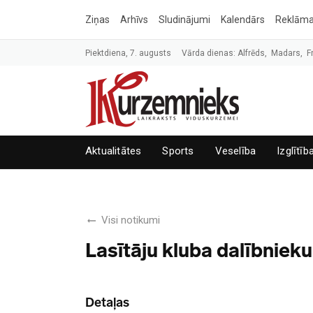
Ziņas
Arhīvs
Sludinājumi
Kalendārs
Reklām
Piektdiena, 7. augusts
Vārda dienas: Alfrēds, Madars, F
Aktualitātes
Sports
Veselība
Izglītīb
Visi notikumi
Lasītāju kluba dalībnieku
Detaļas