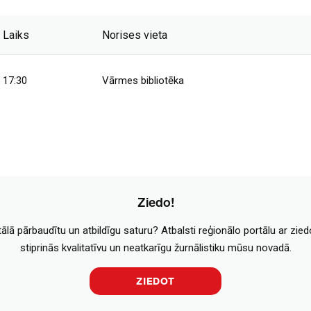
Laiks
Norises vieta
17:30
Vārmes bibliotēka
Ziedo!
tālā pārbaudītu un atbildīgu saturu? Atbalsti reģionālo portālu ar zie
stiprinās kvalitatīvu un neatkarīgu žurnālistiku mūsu novadā.
ZIEDOT