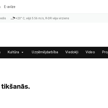
a
E-avīze
redis
+20° C, vējš 5.56 m/s, R-DR vēja virziens
a
Kultūra
Uzņēmējdarbība
Viedokļi
Video
Pro
 tikšanās.