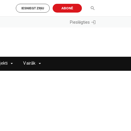
IESNIEGT ZIŅU
ABONĒ
Pieslēgties
jekti
Vairāk