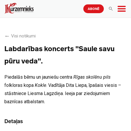
ABONĒ
Visi notikumi
Labdarības koncerts "Saule savu
pūru veda".
Piedalās bērnu un jauniešu centra
Rīgas skolēnu pils
folkloras kopa
Kokle
. Vadītāja Dita Liepa, īpašais viesis –
stāstniece Liesma Lagzdiņa. Ieeja par ziedojumiem
baznīcas atbalstam.
Detaļas