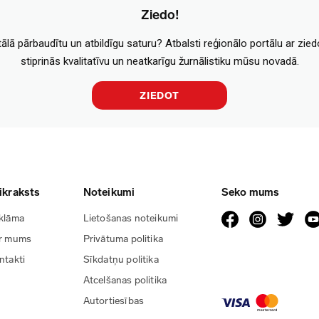
Ziedo!
tālā pārbaudītu un atbildīgu saturu? Atbalsti reģionālo portālu ar zie
stiprinās kvalitatīvu un neatkarīgu žurnālistiku mūsu novadā.
ZIEDOT
ikraksts
Noteikumi
Seko mums
klāma
Lietošanas noteikumi
r mums
Privātuma politika
ntakti
Sīkdatņu politika
Atcelšanas politika
Autortiesības