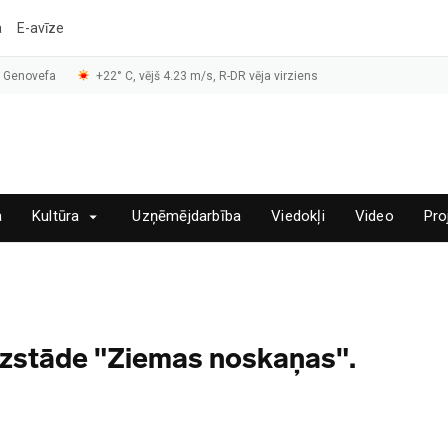
a
E-avīze
, Genovefa
+22° C, vējš 4.23 m/s, R-DR vēja virziens
a
Kultūra
Uzņēmējdarbība
Viedokļi
Video
Pro
 izstāde "Ziemas noskaņas".