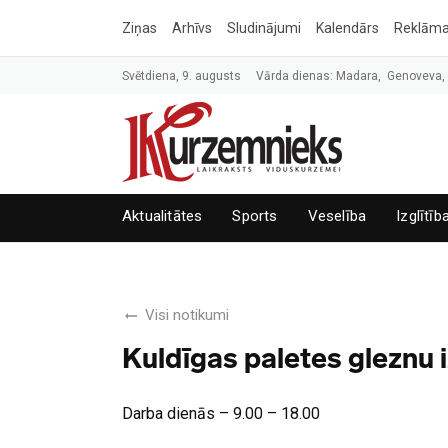
Ziņas
Arhīvs
Sludinājumi
Kalendārs
Reklām
Svētdiena, 9. augusts
Vārda dienas: Madara, Genoveva
Aktualitātes
Sports
Veselība
Izglītīb
Visi notikumi
Kuldīgas paletes gleznu
Darba dienās – 9.00 – 18.00