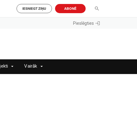
IESNIEGT ZIŅU
ABONĒ
Pieslēgties
jekti
Vairāk