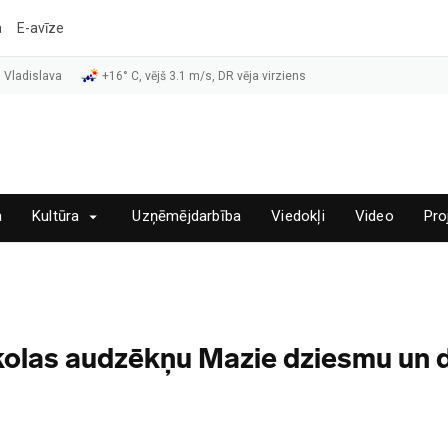
a
E-avīze
 Vladislava
+16° C, vējš 3.1 m/s, DR vēja virziens
a
Kultūra
Uzņēmējdarbība
Viedokļi
Video
Pro
olas audzēkņu Mazie dziesmu un de