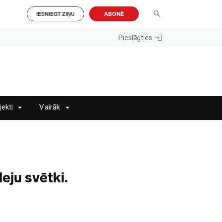
IESNIEGT ZIŅU
ABONĒ
Pieslēgties
jekti
Vairāk
ju svētki.