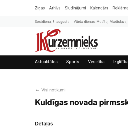
Ziņas
Arhīvs
Sludinājumi
Kalendārs
Reklām
Sestdiena, 8. augusts
Vārda dienas: Mudīte, Vladislavs,
Aktualitātes
Sports
Veselība
Izglītīb
Visi notikumi
Kuldīgas novada pirmssk
Detaļas