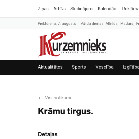
Ziņas
Arhīvs
Sludinājumi
Kalendārs
Reklām
Piektdiena, 7. augusts
Vārda dienas: Alfrēds, Madars, F
Aktualitātes
Sports
Veselība
Izglītīb
Visi notikumi
Krāmu tirgus.
Detaļas