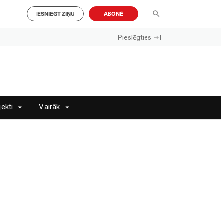
IESNIEGT ZIŅU
ABONĒ
Pieslēgties
jekti
Vairāk