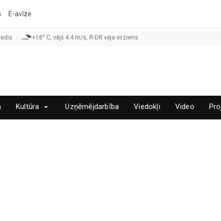
a
E-avīze
redis
+18° C, vējš 4.4 m/s, R-DR vēja virziens
a
Kultūra
Uzņēmējdarbība
Viedokļi
Video
Pro