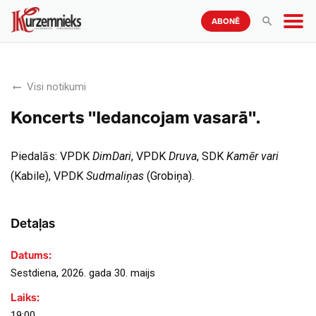
ABONĒ
Visi notikumi
Koncerts "Iedancojam vasarā".
Piedalās: VPDK
DimDari
, VPDK
Druva
, SDK
Kamēr vari
(Kabile), VPDK
Sudmaliņas
(Grobiņa).
Detaļas
Datums:
Sestdiena, 2026. gada 30. maijs
Laiks:
19:00