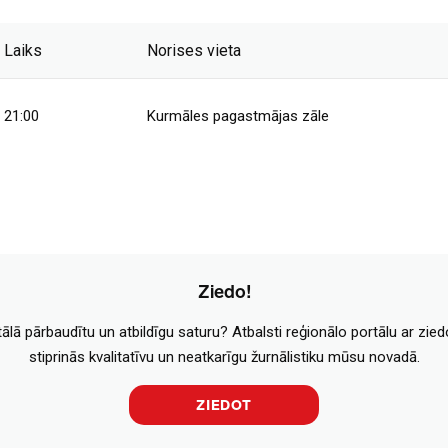
Laiks
Norises vieta
21:00
Kurmāles pagastmājas zāle
Ziedo!
tālā pārbaudītu un atbildīgu saturu? Atbalsti reģionālo portālu ar zie
stiprinās kvalitatīvu un neatkarīgu žurnālistiku mūsu novadā.
ZIEDOT