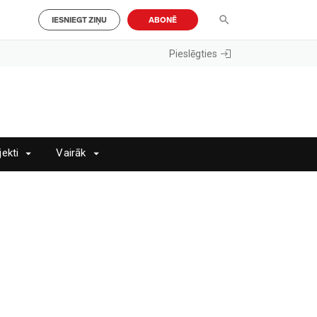
IESNIEGT ZIŅU
ABONĒ
Pieslēgties
jekti
Vairāk