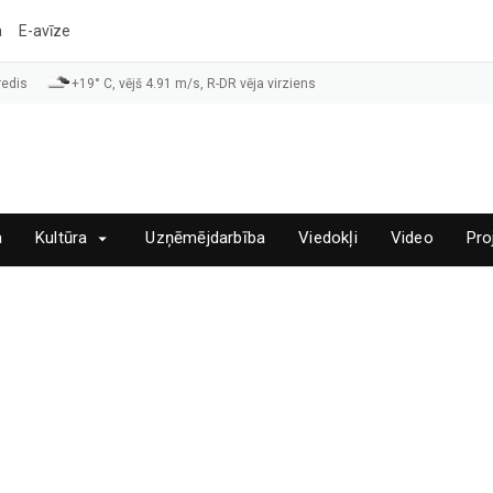
a
E-avīze
redis
+19° C, vējš 4.91 m/s, R-DR vēja virziens
a
Kultūra
Uzņēmējdarbība
Viedokļi
Video
Pro