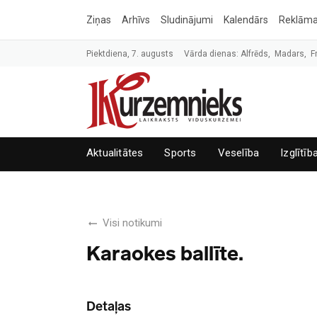
Ziņas
Arhīvs
Sludinājumi
Kalendārs
Reklām
Piektdiena, 7. augusts
Vārda dienas: Alfrēds, Madars, F
Aktualitātes
Sports
Veselība
Izglītīb
Visi notikumi
Karaokes ballīte.
Detaļas