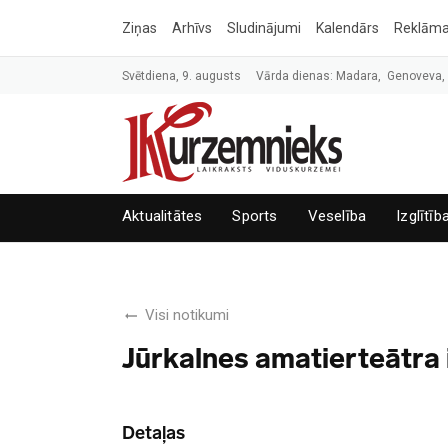
Ziņas
Arhīvs
Sludinājumi
Kalendārs
Reklām
Svētdiena, 9. augusts
Vārda dienas: Madara, Genoveva
Aktualitātes
Sports
Veselība
Izglītīb
Visi notikumi
Jūrkalnes amatierteātra
Detaļas