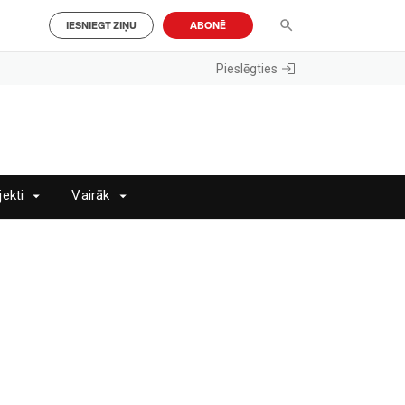
IESNIEGT ZIŅU
ABONĒ
Pieslēgties
jekti
Vairāk