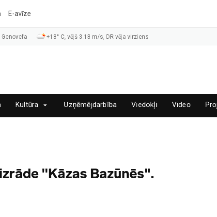
a
E-avīze
, Genovefa
+18° C, vējš 3.18 m/s, DR vēja virziens
a
Kultūra
Uzņēmējdarbība
Viedokļi
Video
Pro
 izrāde "Kāzas Bazūnēs".