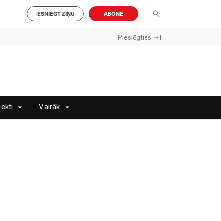
IESNIEGT ZIŅU
ABONĒ
Pieslēgties
jekti
Vairāk