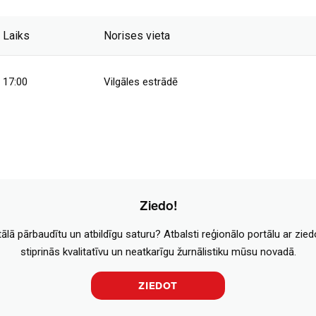
Laiks
Norises vieta
17:00
Vilgāles estrādē
Ziedo!
tālā pārbaudītu un atbildīgu saturu? Atbalsti reģionālo portālu ar zie
stiprinās kvalitatīvu un neatkarīgu žurnālistiku mūsu novadā.
ZIEDOT