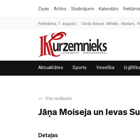
Ziņas
Arhīvs
Sludinājumi
Kalendārs
Reklām
Piektdiena, 7. augusts
Vārda dienas: Alfrēds, Madars, F
Aktualitātes
Sports
Veselība
Izglītīb
Visi notikumi
Jāņa Moiseja un Ievas S
Detaļas