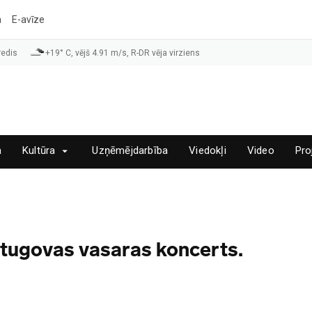
a
E-avīze
redis
+19° C, vējš 4.91 m/s, R-DR vēja virziens
a
Kultūra
Uzņēmējdarbība
Viedokļi
Video
Pro
utugovas vasaras koncerts.