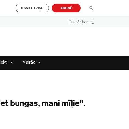
IESNIEGT ZIŅU
ABONĒ
Pieslēgties
jekti
Vairāk
et bungas, mani mīļie".