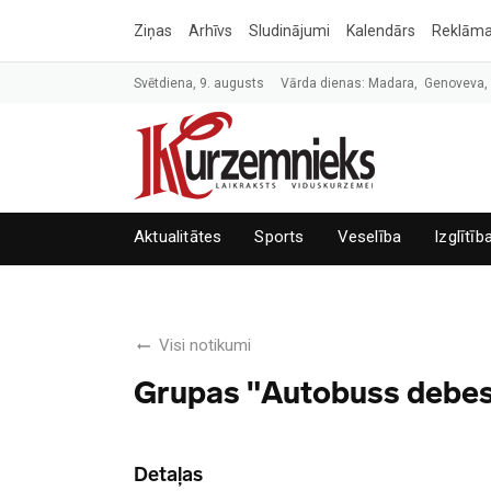
Ziņas
Arhīvs
Sludinājumi
Kalendārs
Reklām
Svētdiena, 9. augusts
Vārda dienas: Madara, Genoveva
Aktualitātes
Sports
Veselība
Izglītīb
Visi notikumi
Grupas "Autobuss debesīs
Detaļas