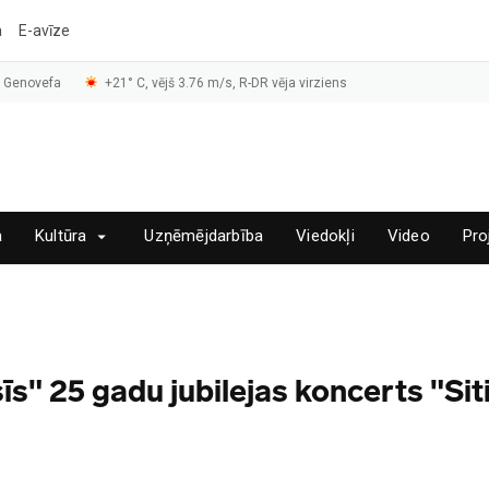
a
E-avīze
, Genovefa
+21° C, vējš 3.76 m/s, R-DR vēja virziens
a
Kultūra
Uzņēmējdarbība
Viedokļi
Video
Pro
" 25 gadu jubilejas koncerts "Siti