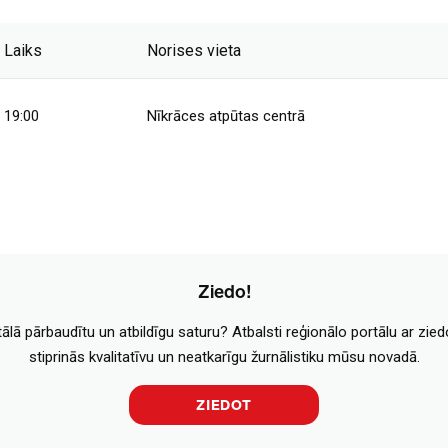
Laiks
Norises vieta
19:00
Nīkrāces atpūtas centrā
Ziedo!
tālā pārbaudītu un atbildīgu saturu? Atbalsti reģionālo portālu ar zie
stiprinās kvalitatīvu un neatkarīgu žurnālistiku mūsu novadā.
ZIEDOT