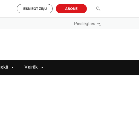
IESNIEGT ZIŅU
ABONĒ
Pieslēgties
jekti
Vairāk