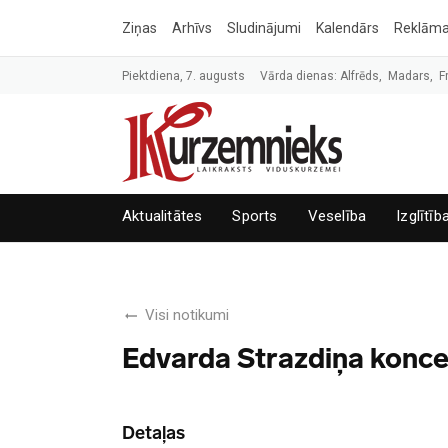
Ziņas
Arhīvs
Sludinājumi
Kalendārs
Reklām
Piektdiena, 7. augusts
Vārda dienas: Alfrēds, Madars, F
Aktualitātes
Sports
Veselība
Izglītīb
Visi notikumi
Edvarda Strazdiņa koncer
Detaļas