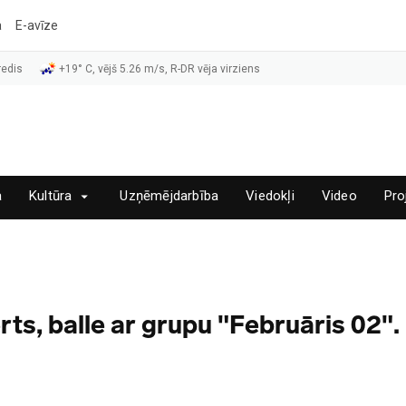
a
E-avīze
redis
+19° C, vējš 5.26 m/s, R-DR vēja virziens
a
Kultūra
Uzņēmējdarbība
Viedokļi
Video
Pro
ts, balle ar grupu "Februāris 02".