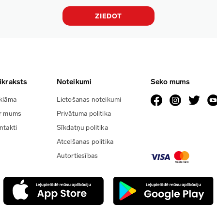
ZIEDOT
ikraksts
Noteikumi
Seko mums
klāma
Lietošanas noteikumi
r mums
Privātuma politika
ntakti
Sīkdatņu politika
Atcelšanas politika
Autortiesības