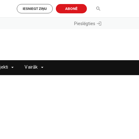
IESNIEGT ZIŅU
ABONĒ
Pieslēgties
jekti
Vairāk