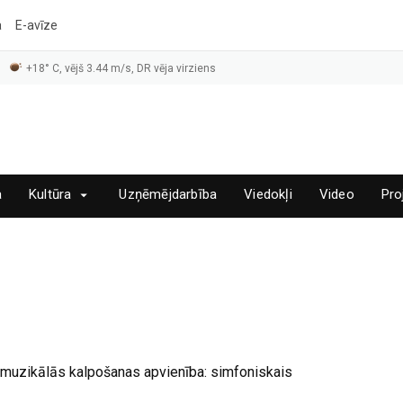
a
E-avīze
+18° C, vējš 3.44 m/s, DR vēja virziens
a
Kultūra
Uzņēmējdarbība
Viedokļi
Video
Pro
 muzikālās kalpošanas apvienība: simfoniskais