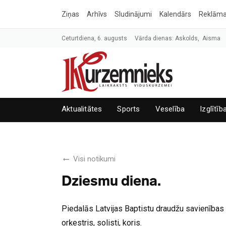
Ziņas
Arhīvs
Sludinājumi
Kalendārs
Reklām
Ceturtdiena, 6. augusts
Vārda dienas: Askolds, Aisma
Aktualitātes
Sports
Veselība
Izglītīb
Visi notikumi
Dziesmu diena.
Piedalās Latvijas Baptistu draudžu savienības
orķestris, solisti, koris.