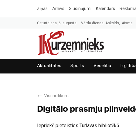
Ziņas
Arhīvs
Sludinājumi
Kalendārs
Reklām
Ceturtdiena, 6. augusts
Vārda dienas: Askolds, Aisma
Aktualitātes
Sports
Veselība
Izglītīb
Visi notikumi
Digitālo prasmju pilnveid
Iepriekš pieteikties Turlavas bibliotēkā