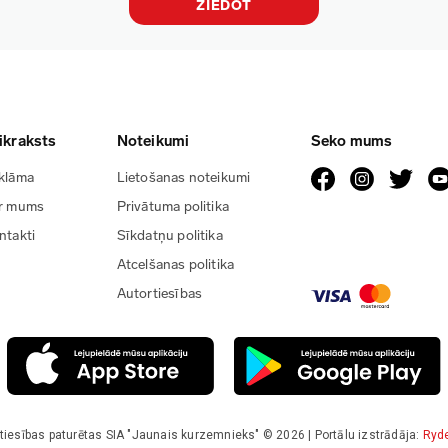
ZIEDOT
ikraksts
Noteikumi
Seko mums
klāma
Lietošanas noteikumi
r mums
Privātuma politika
ntakti
Sīkdatņu politika
Atcelšanas politika
Autortiesības
tiesības paturētas SIA "Jaunais kurzemnieks" © 2026 | Portālu izstrādāja:
Ryd