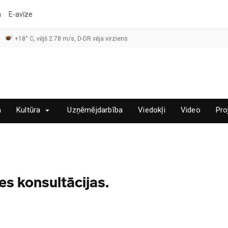
a
E-avīze
+18° C, vējš 2.78 m/s, D-DR vēja virziens
a
Kultūra
Uzņēmējdarbība
Viedokļi
Video
Pro
es konsultācijas.