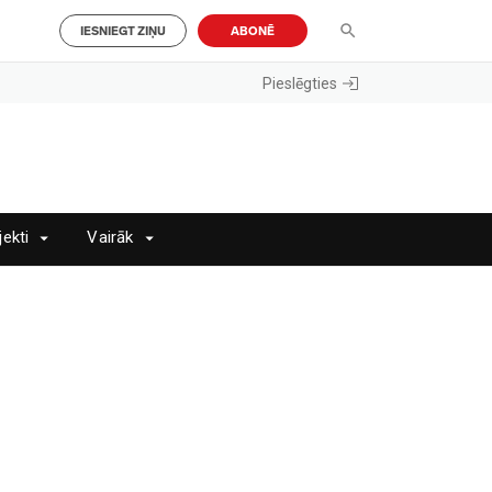
IESNIEGT ZIŅU
ABONĒ
Pieslēgties
jekti
Vairāk