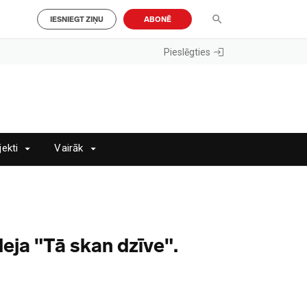
IESNIEGT ZIŅU
ABONĒ
Pieslēgties
jekti
Vairāk
eja "Tā skan dzīve".