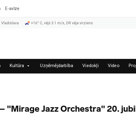
a
E-avīze
 Vladislava
+16° C, vējš 3.1 m/s, DR vēja virziens
a
Kultūra
Uzņēmējdarbība
Viedokļi
Video
Pro
– "Mirage Jazz Orchestra" 20. jubil