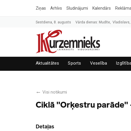
Ziņas
Arhīvs
Sludinājumi
Kalendārs
Reklām
Sestdiena, 8. augusts
Vārda dienas: Mudīte, Vladislavs,
Aktualitātes
Sports
Veselība
Izglītīb
Visi notikumi
Ciklā "Orķestru parāde" 
Detaļas