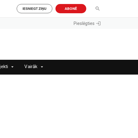
IESNIEGT ZIŅU
ABONĒ
Pieslēgties
jekti
Vairāk