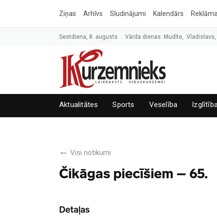
Ziņas
Arhīvs
Sludinājumi
Kalendārs
Reklām
Sestdiena, 8. augusts
Vārda dienas: Mudīte, Vladislavs,
Aktualitātes
Sports
Veselība
Izglītīb
Visi notikumi
Čikāgas piecīšiem – 65.
Detaļas