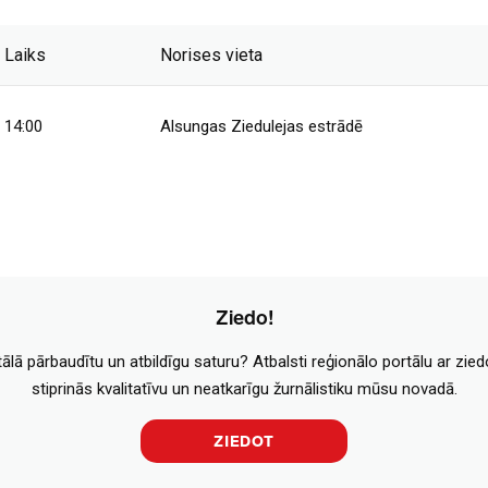
Laiks
Norises vieta
14:00
Alsungas Ziedulejas estrādē
Ziedo!
tālā pārbaudītu un atbildīgu saturu? Atbalsti reģionālo portālu ar zie
stiprinās kvalitatīvu un neatkarīgu žurnālistiku mūsu novadā.
ZIEDOT