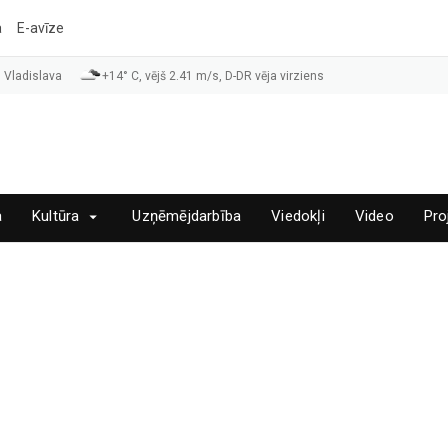
a
E-avīze
 Vladislava
+14° C, vējš 2.41 m/s, D-DR vēja virziens
a
Kultūra
Uzņēmējdarbība
Viedokļi
Video
Pro