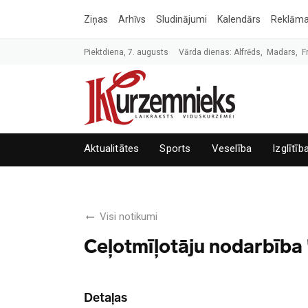
Ziņas
Arhīvs
Sludinājumi
Kalendārs
Reklām
Piektdiena, 7. augusts
Vārda dienas: Alfrēds, Madars, F
Aktualitātes
Sports
Veselība
Izglītīb
Visi notikumi
Ceļotmīļotāju nodarbība
Detaļas