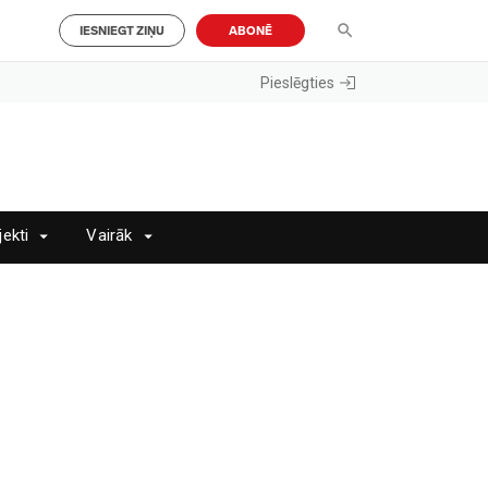
IESNIEGT ZIŅU
ABONĒ
Pieslēgties
jekti
Vairāk