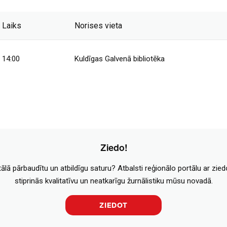
Laiks
Norises vieta
14:00
Kuldīgas Galvenā bibliotēka
Ziedo!
tālā pārbaudītu un atbildīgu saturu? Atbalsti reģionālo portālu ar zie
stiprinās kvalitatīvu un neatkarīgu žurnālistiku mūsu novadā.
ZIEDOT