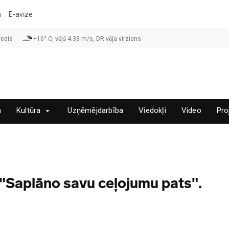
a
E-avīze
redis
+16° C, vējš 4.33 m/s, DR vēja virziens
a
Kultūra
Uzņēmējdarbība
Viedokļi
Video
Pro
 "Saplāno savu ceļojumu pats".