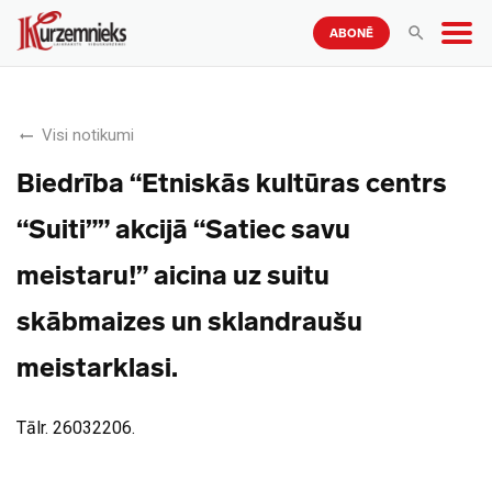
ABONĒ
Visi notikumi
Biedrība “Etniskās kultūras centrs
“Suiti”” akcijā “Satiec savu
meistaru!” aicina uz suitu
skābmaizes un sklandraušu
meistarklasi.
Tālr. 26032206.