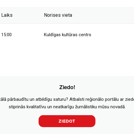
Laiks
Norises vieta
15:00
Kuldīgas kultūras centrs
Ziedo!
tālā pārbaudītu un atbildīgu saturu? Atbalsti reģionālo portālu ar zie
stiprinās kvalitatīvu un neatkarīgu žurnālistiku mūsu novadā.
ZIEDOT