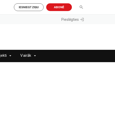
IESNIEGT ZIŅU
ABONĒ
Pieslēgties
jekti
Vairāk