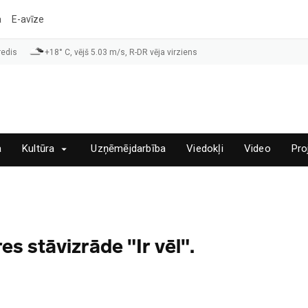
a
E-avīze
redis
+18° C, vējš 5.03 m/s, R-DR vēja virziens
a
Kultūra
Uzņēmējdarbība
Viedokļi
Video
Pro
s stāvizrāde "Ir vēl".