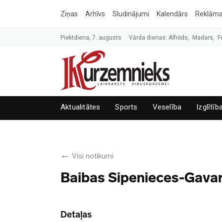
Ziņas
Arhīvs
Sludinājumi
Kalendārs
Reklām
Piektdiena, 7. augusts
Vārda dienas: Alfrēds, Madars, F
Aktualitātes
Sports
Veselība
Izglītīb
Visi notikumi
Baibas Sipenieces-Gavare
Detaļas