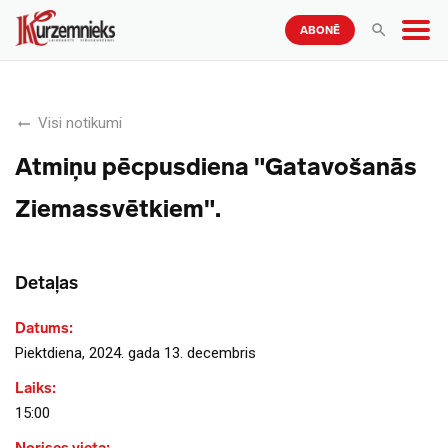
ABONĒ
Visi notikumi
Atmiņu pēcpusdiena "Gatavošanās
Ziemassvētkiem".
Detaļas
Datums:
Piektdiena, 2024. gada 13. decembris
Laiks:
15:00