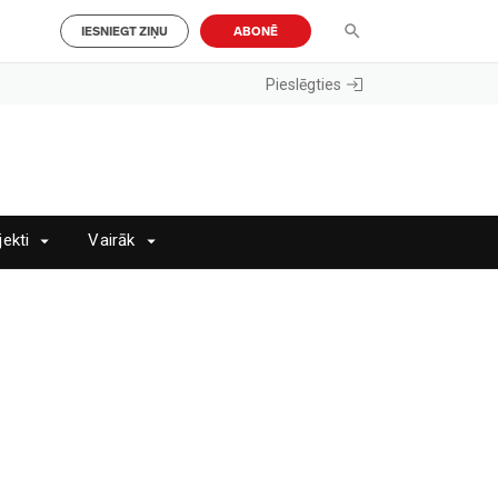
IESNIEGT ZIŅU
ABONĒ
Pieslēgties
jekti
Vairāk