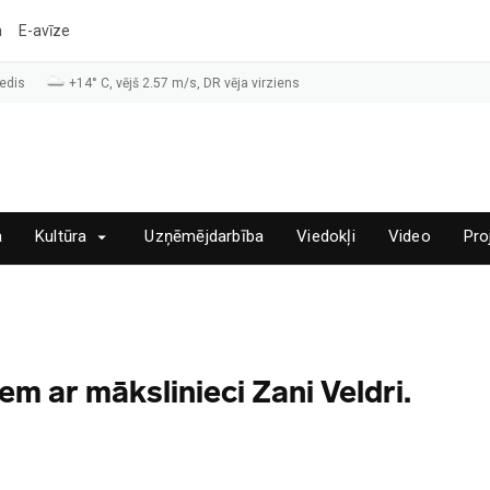
a
E-avīze
edis
+14° C, vējš 2.57 m/s, DR vēja virziens
a
Kultūra
Uzņēmējdarbība
Viedokļi
Video
Pro
em ar mākslinieci Zani Veldri.