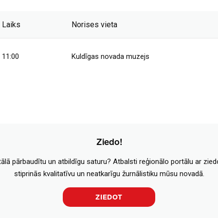
Laiks
Norises vieta
11:00
Kuldīgas novada muzejs
Ziedo!
tālā pārbaudītu un atbildīgu saturu? Atbalsti reģionālo portālu ar zie
stiprinās kvalitatīvu un neatkarīgu žurnālistiku mūsu novadā.
ZIEDOT