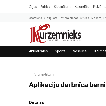
Ziņas
Arhīvs
Sludinājumi
Kalendārs
Reklām
Sestdiena, 8. augusts
Vārda dienas: Alfrēds, Madars, Fr
Aktualitātes
Sports
Veselība
Izglītīb
Visi notikumi
Aplikāciju darbnīca bērni
Detaļas