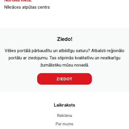
Norises vieta:
Nīkrāces atpūtas centrs
Ziedo!
Vēlies portālā pārbaudītu un atbildīgu saturu? Atbalsti reģionālo
portālu ar ziedojumu. Tas stiprinās kvalitatīvu un neatkarīgu
žurnālistiku mūsu novadā.
ZIEDOT
Laikraksts
Reklāma
Par mums