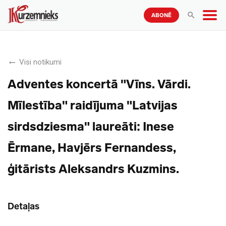
ABONĒ
Visi notikumi
Adventes koncertā "Vīns. Vārdi.
Mīlestība" raidījuma "Latvijas
sirdsdziesma" laureāti: Inese
Ērmane, Havjērs Fernandess,
ģitārists Aleksandrs Kuzmins.
Detaļas