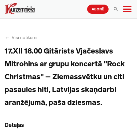
ABONĒ
Visi notikumi
17.XII 18.00 Gitārists Vjačeslavs
Mitrohins ar grupu koncertā "Rock
Christmas" – Ziemassvētku un citi
pasaules hiti, Latvijas skaņdarbi
aranžējumā, paša dziesmas.
Detaļas