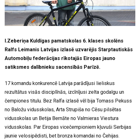
I.Zeberiņa Kuldīgas pamatskolas 6. klases skolēns
Ralfs Leimanis Latvijas izlasē uzvarējis Starptautiskās
Automobiļu federācijas rīkotajās Eiropas jauno
satiksmes dalībnieku sacensībās Parīzē.
17 komandu konkurencē Latvija parādījusi lieliskus
rezultātus visās disciplīnās, izcīnījusi zelta godalgu un
čempiones titulu. Bez Ralfa izlasē vēl bija Tomass Pekuss
no Baložu vidusskolas, Arta Strupiša no Cēsu pilsētas
vidusskolas un Betija Bernāte no Valmieras Viestura
vidusskolas. Par Eiropas vicečempioniem kļuvuši Serbijas
jaunie velosipēdisti, bet bronza komandai no Čehijas.