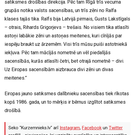
satiksmes drošības direkcija. Pēc tam Rīgā trīs vecuma
grupās notika valsts sacensības, un trīs zēni no Ralfa
klases tajās tika. Ralfs bija Latvijā pirmais, Gusts Lakstīgals
– otrais, Rihards Grigorjevs – trešais. No visiem tika atlasīti
astoņi labākie zēni un astoņas meitenes, kuri cīnījās par
iespēju braukt uz ārzemēm. Visi trīs mūsu puiši astotniekā
iekļuva. Pēc tam mācījās nometnē un vēl piedalījās
sacensībās, kurās atlasīti četri, bet otrajā nometnē – divi.
Uz Eiropas sacensībām aizbrauca divi zēni un divas
meitenes.”
Eiropas jauno satiksmes dalībnieku sacensības tiek rīkotas
kopš 1986. gada, un to mērķis ir bērnus izglītot satiksmes
drošībā.
Seko "Kurzemnieks.lv" arī
Instagram
,
Facebook
un
Twitter