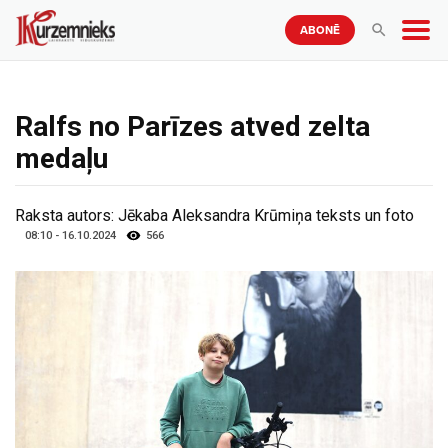
ABONĒ
Ralfs no Parīzes atved zelta
medaļu
Raksta autors:
Jēkaba Aleksandra Krūmiņa teksts un foto
08:10 - 16.10.2024
566