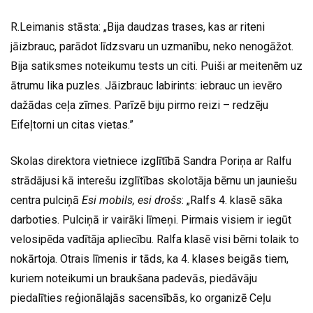
R.Leimanis stāsta: „Bija daudzas trases, kas ar riteni
jāizbrauc, parādot līdzsvaru un uzmanību, neko nenogāžot.
Bija satiksmes noteikumu tests un citi. Puiši ar meitenēm uz
ātrumu lika puzles. Jāizbrauc labirints: iebrauc un ievēro
dažādas ceļa zīmes. Parīzē biju pirmo reizi – redzēju
Eifeļtorni un citas vietas.”
Skolas direktora vietniece izglītībā Sandra Poriņa ar Ralfu
strādājusi kā interešu izglītības skolotāja bērnu un jauniešu
centra pulciņā
Esi mobils, esi drošs
: „Ralfs 4. klasē sāka
darboties. Pulciņā ir vairāki līmeņi. Pirmais visiem ir iegūt
velosipēda vadītāja apliecību. Ralfa klasē visi bērni tolaik to
nokārtoja. Otrais līmenis ir tāds, ka 4. klases beigās tiem,
kuriem noteikumi un braukšana padevās, piedāvāju
piedalīties reģionālajās sacensībās, ko organizē Ceļu