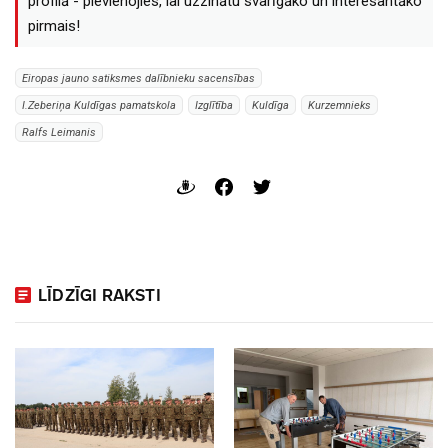
profilā - pievienojies, lai uzzinātu svarīgāko un interesantāko
pirmais!
Eiropas jauno satiksmes dalībnieku sacensības
I.Zeberiņa Kuldīgas pamatskola
Izglītība
Kuldīga
Kurzemnieks
Ralfs Leimanis
LĪDZĪGI RAKSTI