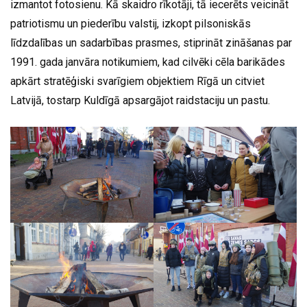
izmantot fotosienu. Kā skaidro rīkotāji, tā iecerēts veicināt
patriotismu un piederību valstij, izkopt pilsoniskās
līdzdalības un sadarbības prasmes, stiprināt zināšanas par
1991. gada janvāra notikumiem, kad cilvēki cēla barikādes
apkārt stratēģiski svarīgiem objektiem Rīgā un citviet
Latvijā, tostarp Kuldīgā apsargājot raidstaciju un pastu.