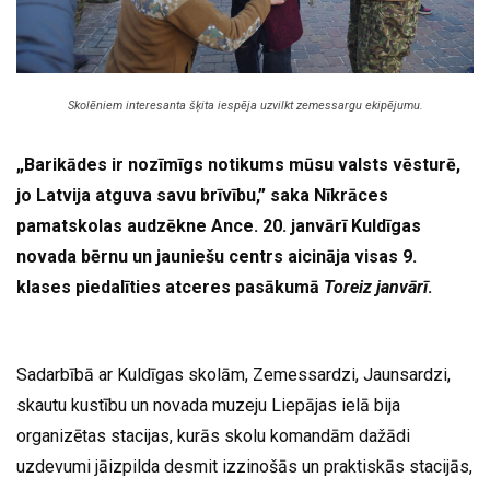
Skolēniem interesanta šķita iespēja uzvilkt zemessargu ekipējumu.
„Barikādes ir nozīmīgs notikums mūsu valsts vēsturē,
jo Latvija atguva savu brīvību,” saka Nīkrāces
pamatskolas audzēkne Ance. 20. janvārī Kuldīgas
novada bērnu un jauniešu centrs aicināja visas 9.
klases piedalīties atceres pasākumā
Toreiz janvārī
.
Sadarbībā ar Kuldīgas skolām, Zemessardzi, Jaunsardzi,
skautu kustību un novada muzeju Liepājas ielā bija
organizētas stacijas, kurās skolu komandām dažādi
uzdevumi jāizpilda desmit izzinošās un praktiskās stacijās,