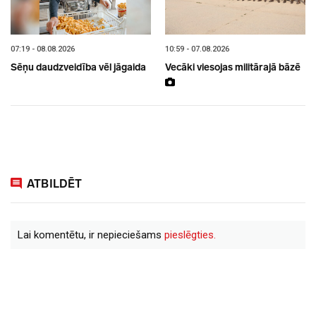
07:19 - 08.08.2026
10:59 - 07.08.2026
Sēņu daudzveidība vēl jāgaida
Vecāki viesojas militārajā bāzē
ATBILDĒT
Lai komentētu, ir nepieciešams
pieslēgties.