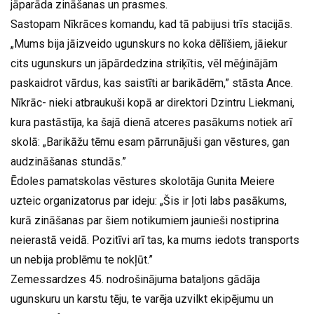
jāparāda zināšanas un prasmes.
Sastopam Nīkrāces komandu, kad tā pabijusi trīs stacijās.
„Mums bija jāizveido ugunskurs no koka dēlīšiem, jāiekur
cits ugunskurs un jāpārdedzina striķītis, vēl mēģinājām
paskaidrot vārdus, kas saistīti ar barikādēm,” stāsta Ance.
Nīkrāc- nieki atbraukuši kopā ar direktori Dzintru Liekmani,
kura pastāstīja, ka šajā dienā atceres pasākums notiek arī
skolā: „Barikāžu tēmu esam pārrunājuši gan vēstures, gan
audzināšanas stundās.”
Ēdoles pamatskolas vēstures skolotāja Gunita Meiere
uzteic organizatorus par ideju: „Šis ir ļoti labs pasākums,
kurā zināšanas par šiem notikumiem jaunieši nostiprina
neierastā veidā. Pozitīvi arī tas, ka mums iedots transports
un nebija problēmu te nokļūt.”
Zemessardzes 45. nodrošinājuma bataljons gādāja
ugunskuru un karstu tēju, te varēja uzvilkt ekipējumu un