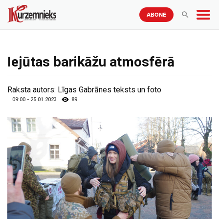
ABONĒ
Iejūtas barikāžu atmosfērā
Raksta autors:
Līgas Gabrānes teksts un foto
09:00 - 25.01.2023
89