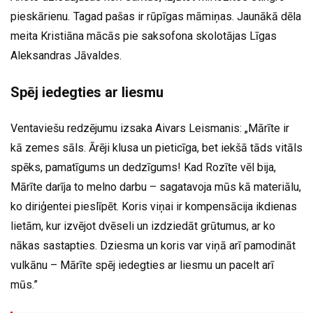
pieskārienu
.
Tagad pašas ir rūpīgas māmiņas. Jaunākā dēla
meita Kristiāna mācās pie saksofona skolotājas Līgas
Aleksandras Jāvaldes.
Spēj iedegties ar liesmu
Ventaviešu redzējumu izsaka Aivars Leismanis: „Mārīte ir
kā zemes sāls. Ārēji klusa un pieticīga, bet iekšā tāds vitāls
spēks, pamatīgums un dedzīgums! Kad Rozīte vēl bija,
Mārīte darīja to melno darbu – sagatavoja mūs kā materiālu,
ko diriģentei pieslīpēt. Koris viņai ir kompensācija ikdienas
lietām, kur izvējot dvēseli un izdziedāt grūtumus, ar ko
nākas sastapties. Dziesma un koris var viņā arī pamodināt
vulkānu – Mārīte spēj iedegties ar liesmu un pacelt arī
mūs.”