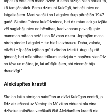
tāpat kā viss cits manā dzīvē. Ir sena atziņa: viss notiek tā,
kā tam jānotiek. Esmu dzimusi Kuldīgā, bet cēlusies no
latgaliešiem. Mani vecāki no Latgales šurp pārcēlās 1947.
gadā. Skaitos īstena kuldīdzniece, bet dzimtas sakņu izjūta
vēl saglabājusies no bērnības, kad vasaras pavadīju pie
mammas māsas netālu no Rāznas ezera. Joprojām mana
sirds pieder Latgalei – tur bieži aizbraucu. Daba, valoda,
cilvēki – īpašās izjūtas grūti vārdos izteikt. Augu šķirtā
ģimenē, bet mīlestības trūkumu neizjutu – saņēmu vienlīdz
no tēva un mātes, jo, lai arī šķīrušies, abi vienmēr bija
draudzīgi.”
Alekšupītes krastā
Skolas laika atmiņas saistītas ar dzīvi Kuldīgas centrā, jo
līdz aiziešanai uz Ventspils Mūzikas vidusskolu viņa
dzīvojusi pilsētas vecākajā ēkā Alekšupītes krastā pie