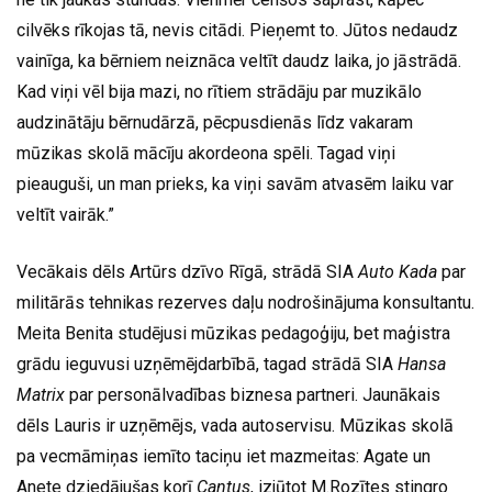
cilvēks rīkojas tā, nevis citādi. Pieņemt to. Jūtos nedaudz
vainīga, ka bērniem neiznāca veltīt daudz laika, jo jāstrādā.
Kad viņi vēl bija mazi, no rītiem strādāju par muzikālo
audzinātāju bērnudārzā, pēcpusdienās līdz vakaram
mūzikas skolā mācīju akordeona spēli. Tagad viņi
pieauguši, un man prieks, ka viņi savām atvasēm laiku var
veltīt vairāk.”
Vecākais dēls Artūrs dzīvo Rīgā, strādā SIA
Auto Kada
par
militārās tehnikas rezerves daļu nodrošinājuma konsultantu.
Meita Benita studējusi mūzikas pedagoģiju, bet maģistra
grādu ieguvusi uzņēmējdarbībā, tagad strādā SIA
Hansa
Matrix
par personālvadības biznesa partneri. Jaunākais
dēls Lauris ir uzņēmējs, vada autoservisu. Mūzikas skolā
pa vecmāmiņas iemīto taciņu iet mazmeitas: Agate un
Anete dziedājušas korī
Cantus
, izjūtot M.Rozītes stingro