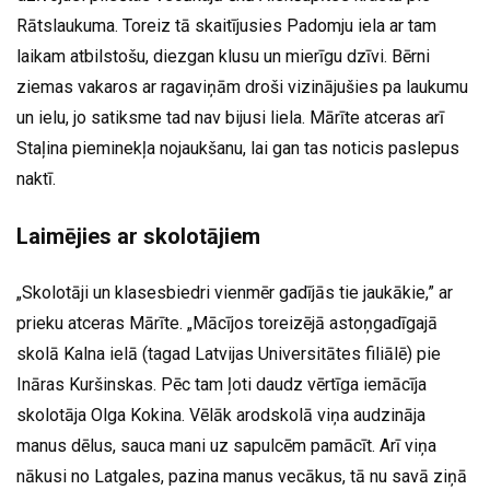
Rātslaukuma. Toreiz tā skaitījusies Padomju iela ar tam
laikam atbilstošu, diezgan klusu un mierīgu dzīvi. Bērni
ziemas vakaros ar ragaviņām droši vizinājušies pa laukumu
un ielu, jo satiksme tad nav bijusi liela. Mārīte atceras arī
Staļina pieminekļa nojaukšanu, lai gan tas noticis paslepus
naktī.
Laimējies ar skolotājiem
„Skolotāji un klasesbiedri vienmēr gadījās tie jaukākie,” ar
prieku atceras Mārīte. „Mācījos toreizējā astoņgadīgajā
skolā Kalna ielā (tagad Latvijas Universitātes filiālē) pie
Ināras Kuršinskas. Pēc tam ļoti daudz vērtīga iemācīja
skolotāja Olga Kokina. Vēlāk arodskolā viņa audzināja
manus dēlus, sauca mani uz sapulcēm pamācīt. Arī viņa
nākusi no Latgales, pazina manus vecākus, tā nu savā ziņā