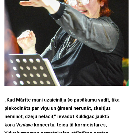
„Kad Mārīte mani uzaicināja šo pasākumu vadīt, tika
piekodināts par viņu un ģimeni nerunāt, skaitļus
neminēt, dzeju nelasīt,” ievadot Kuldīgas jauktā
kora
Ventava
koncertu, teica tā kormeistares,