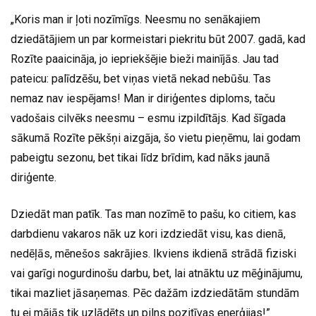
„Koris man ir ļoti nozīmīgs. Neesmu no senākajiem
dziedātājiem un par kormeistari piekritu būt 2007. gadā, kad
Rozīte paaicināja, jo iepriekšējie bieži mainījās. Jau tad
pateicu: palīdzēšu, bet viņas vietā nekad nebūšu. Tas
nemaz nav iespējams! Man ir diriģentes diploms, taču
vadošais cilvēks neesmu – esmu izpildītājs. Kad šīgada
sākumā Rozīte pēkšņi aizgāja, šo vietu pieņēmu, lai godam
pabeigtu sezonu, bet tikai līdz brīdim, kad nāks jaunā
diriģente.
Dziedāt man patīk. Tas man nozīmē to pašu, ko citiem, kas
darbdienu vakaros nāk uz kori izdziedāt visu, kas dienā,
nedēļās, mēnešos sakrājies. Ikviens ikdienā strādā fiziski
vai garīgi nogurdinošu darbu, bet, lai atnāktu uz mēģinājumu,
tikai mazliet jāsaņemas. Pēc dažām izdziedātām stundām
tu ej mājās tik uzlādēts un pilns pozitīvas enerģijas!”