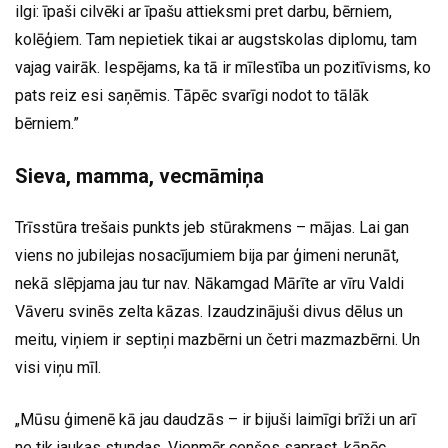
ilgi: īpaši cilvēki ar īpašu attieksmi pret darbu, bērniem,
kolēģiem. Tam nepietiek tikai ar augstskolas diplomu, tam
vajag vairāk. Iespējams, ka tā ir mīlestība un pozitīvisms, ko
pats reiz esi saņēmis. Tāpēc svarīgi nodot to tālāk
bērniem.”
Sieva, mamma, vecmāmiņa
Trīsstūra trešais punkts jeb stūrakmens – mājas. Lai gan
viens no jubilejas nosacījumiem bija par ģimeni nerunāt,
nekā slēpjama jau tur nav. Nākamgad Mārīte ar vīru Valdi
Vāveru svinēs zelta kāzas. Izaudzinājuši divus dēlus un
meitu, viņiem ir septiņi mazbērni un četri mazmazbērni. Un
visi viņu mīl.
„Mūsu ģimenē kā jau daudzās – ir bijuši laimīgi brīži un arī
ne tik jaukas stundas. Vienmēr cenšos saprast, kāpēc