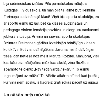
bija radnieciskas izjūtas. Pēc pamatskolas mācījos
Kuldīgas 1. vidusskolā, un man bija tā laime būt Heinriha
Freimaņa audzināmajā klasē. Viņš bija sporta skolotājs, es
ar sportu esmu uz
jūs
, bet kā klases audzinātājs un
pedagogs visiem iemācīja pozitīvu un cieņpilnu saskarsmi
jebkurā situācijā. Ar viņa un sievas, sporta skolotājas
Dzintras Freimanes gādību izveidojās brīnišķīgs klases
kolektīvs. Bet visnozīmīgākais devums manā dzīvē gan
tiešā, gan netiešā nozīmē ir Marutai Rozītei. Manuprāt, visi,
kas kādreiz mācījušies mūzikas skolā, zina Rozītes
spārnoto teicienu: „Nav tāda vārda
nevaru
!” To esmu
iegaumējusi uz mūžu.” To Mārīte atkārto arī tad, kad jautāju,
kur viņa ņem spēku, ja kādreiz grūti rokas pacelt uz augšu.
Un sākās ceļš mūzikā