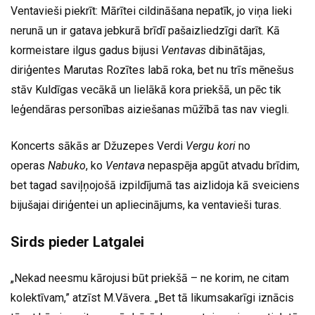
Ventavieši piekrīt: Mārītei cildināšana nepatīk, jo viņa lieki
nerunā un ir gatava jebkurā brīdī pašaizliedzīgi darīt. Kā
kormeistare ilgus gadus bijusi
Ventavas
dibinātājas,
diriģentes Marutas Rozītes labā roka, bet nu trīs mēnešus
stāv Kuldīgas vecākā un lielākā kora priekšā, un pēc tik
leģendāras personības aiziešanas mūžībā tas nav viegli.
Koncerts sākās ar Džuzepes Verdi
Vergu kori
no
operas
Nabuko
, ko
Ventava
nepaspēja apgūt atvadu brīdim,
bet tagad saviļņojošā izpildījumā tas aizlidoja kā sveiciens
bijušajai diriģentei un apliecinājums, ka ventavieši turas.
Sirds pieder Latgalei
„Nekad neesmu kārojusi būt priekšā – ne korim, ne citam
kolektīvam,” atzīst M.Vāvera. „Bet tā likumsakarīgi iznācis