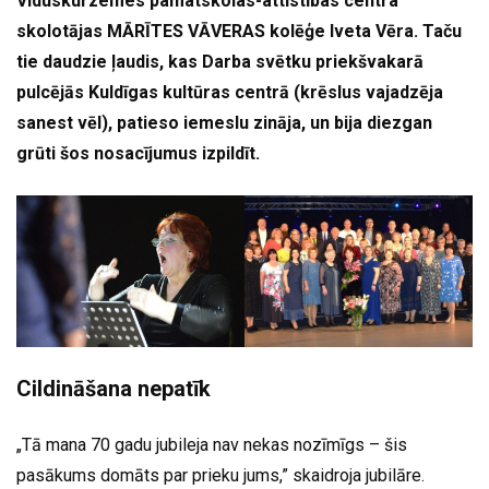
Viduskurzemes pamatskolas-attīstības centra
skolotājas MĀRĪTES VĀVERAS kolēģe Iveta Vēra. Taču
tie daudzie ļaudis, kas Darba svētku priekšvakarā
pulcējās Kuldīgas kultūras centrā (krēslus vajadzēja
sanest vēl), patieso iemeslu zināja, un bija diezgan
grūti šos nosacījumus izpildīt.
Cildināšana nepatīk
„Tā mana 70 gadu jubileja nav nekas nozīmīgs – šis
pasākums domāts par prieku jums,” skaidroja jubilāre.