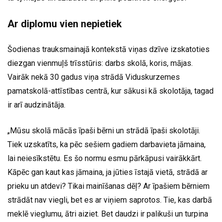
Ar diplomu vien nepietiek
Šodienas trauksmainajā kontekstā viņas dzīve izskatoties
diezgan vienmuļš trīsstūris: darbs skolā, koris, mājas.
Vairāk nekā 30 gadus viņa strādā Viduskurzemes
pamatskolā-attīstības centrā, kur sākusi kā skolotāja, tagad
ir arī audzinātāja.
„Mūsu skolā mācās īpaši bērni un strādā īpaši skolotāji.
Tiek uzskatīts, ka pēc sešiem gadiem darbavieta jāmaina,
lai neiesīkstētu. Es šo normu esmu pārkāpusi vairākkārt.
Kāpēc gan kaut kas jāmaina, ja jūties īstajā vietā, strādā ar
prieku un atdevi? Tikai mainīšanas dēļ? Ar īpašiem bērniem
strādāt nav viegli, bet es ar viņiem saprotos. Tie, kas darbā
meklē vieglumu, ātri aiziet. Bet daudzi ir palikuši un turpina