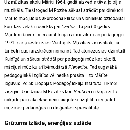
Uz mūzikas skolu Mārīti 1964. gadā aizvedis tēvs, jo bijis
muzikāls. Tieši togad M.Rozīte sākusi strādāt par direktori.
Mārīte mācījusies akordeona klasē un vienlaikus dziedājusi
korī, kas vēlāk nosaukts par
Cantus.
Tā jau 60 gadus
Mārītes dzīves ceļš saistīts gan ar mūziku, gan pedagoģiju.
1971. gadā iestājusies Ventspils Mūzikas vidusskolā, un
tur četri gadi aizskrējuši nemanot. Tad atgriezusies dzimtajā
Kuldīgā un sākusi strādāt par pedagoģi mūzikas skolā,
mācījusi mūziku arī bērnudārzā
Pienenīte.
Tad augstākā
pedagoģiskā izglītība vēl netika prasīta – to Mārīte
ieguvusi vēlāk Liepājas Pedagoģiskajā institūtā. Tikmēr
viņa jau dziedājusi M.Rozītes korī
Ventava
un kopā ar to
nokārtojusi gala eksāmenu, augstāko izglītību iegūstot
mūzikas pedagoģes un diriģentes specialitātē.
Grūtuma izlāde, enerģijas uzlāde