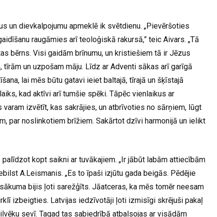
us un dievkalpojumu apmeklē ik svētdienu. „Pievēršoties
gaidīšanu raugāmies arī teoloģiskā rakursā,” teic Aivars. „Tā
s bērns. Visi gaidām brīnumu, un kristiešiem tā ir Jēzus
 tīrām un uzpošam māju. Līdz ar Adventi sākas arī garīgā
ana, lai mēs būtu gatavi ieiet baltajā, tīrajā un šķīstajā
aiks, kad aktīvi arī tumšie spēki. Tāpēc vienlaikus ar
 varam izvētīt, kas sakrājies, un atbrīvoties no sārņiem, lūgt
, par noslinkotiem brīžiem. Sakārtot dzīvi harmonijā un ielikt
 palīdzot kopt saikni ar tuvākajiem. „Ir jābūt labām attiecībām
iebilst A.Leismanis. „Es to īpaši izjūtu gada beigās. Pēdējie
a sākuma bijis ļoti sarežģīts. Jāatceras, ka mēs tomēr neesam
ī izbeigties. Latvijas iedzīvotāji ļoti izmisīgi skrējuši pakaļ
ilvēku sevī. Tagad tas sabiedrībā atbalsojas ar visādām