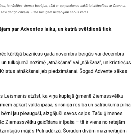
beli, iemācīties vismaz baušļus, sākt ar apņemšanos sakārtot attiecības ar Dievu un
t sevī garīgo cilvēku, – tad laicīgām negācijām nebūs varas.
am par Adventes laiku, un katrā svētdienā tiek
u pēc kārtējā baznīcas gada novembra beigās vai decembra
un tulkojumā nozīmē „atnākšana” vai „nākšana”, un kristiešus
s Kristus atnākšanai jeb piedzimšanai. Šogad Advente sākas
s Leismanis atzīst, ka viņa kuplajā ģimenē Ziemassvētku
rniem apkārt valda īpaša, sirsnīga rosība un satraukuma pilna
 bērni jau pieauguši, aizgājuši savos ceļos. Taču ģimenes
ēc Ziemassvētku gaidīšana ir īpaša – tā ir viena no retajām
em dzimtajās mājās Putnudārzā. Šoruden divām mazmeitiņām