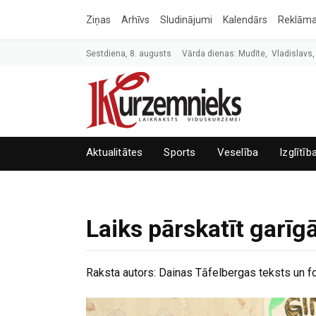
Ziņas
Arhīvs
Sludinājumi
Kalendārs
Reklām
Sestdiena, 8. augusts
Vārda dienas: Mudīte, Vladislavs,
Aktualitātes
Sports
Veselība
Izglītīb
Laiks pārskatīt garīg
Raksta autors:
Dainas Tāfelbergas teksts un f