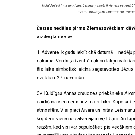
Kuldīdznieki Inita un Aivars Leismaņi novēl ikvienam paņemt Bī
saviem tuvākajiem, nepārtraukti uzturo
Četras nedēļas pirms Ziemassvētkiem dēvēj
aizdegta svece.
1. Advente ik gadu iekrīt citā datumā – nedēļ
sākumā. Vārds „advents” nāk no latīņu valodas 
šis laiks simboliski aicina sagatavoties Jēzu
svētdien, 27. novembrī.
Sv. Kuldīgas Annas draudzes priekšnieks Aivar
gaidīšana vienmēr ir nozīmīgs laiks. Kopā ar bē
atmosfēra. Visi pieci Aivara un Initas Leismaņu
kopība ir viena no galvenajām vērtībām. Arī tāp
reizēm, kad visi var sapulcēties pie vecāki