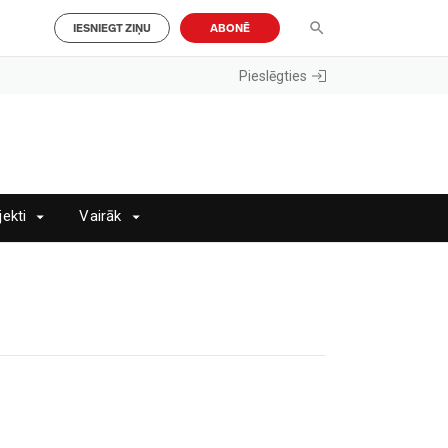
IESNIEGT ZIŅU
ABONĒ
Pieslēgties
jekti
Vairāk