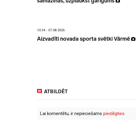
samazinās, uzplaukst garīgums
10:34 - 07.08.2026
Aizvadīti novada sporta svētki Vārmē
ATBILDĒT
Lai komentētu, ir nepieciešams
pieslēgties.