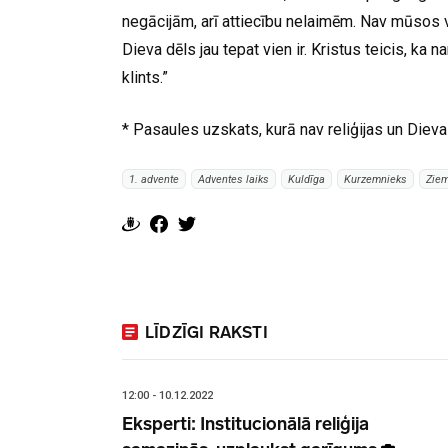
negācijām, arī attiecību nelaimēm. Nav mūsos va
Dieva dēls jau tepat vien ir. Kristus teicis, ka n
klints.”
* Pasaules uzskats, kurā nav reliģijas un Dieva
1. advente
Adventes laiks
Kuldīga
Kurzemnieks
Ziem
LĪDZĪGI RAKSTI
12:00 - 10.12.2022
Eksperti: Institucionālā reliģija