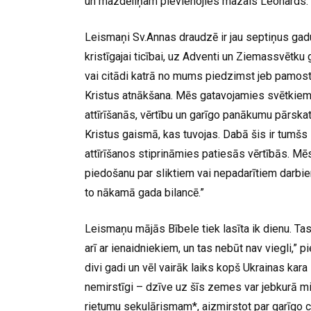
un mazdēliņam pievienojies mazais Leonards.
Leismaņi Sv.Annas draudzē ir jau septiņus gad
kristīgajai ticībai, uz Adventi un Ziemassvētku 
vai citādi katrā no mums piedzimst jeb pamosta
Kristus atnākšana. Mēs gatavojamies svētkiem,
attīrīšanās, vērtību un garīgo panākumu pārskatīš
Kristus gaismā, kas tuvojas. Dabā šis ir tumšs l
attīrīšanos stiprināmies patiesās vērtībās. Mēs
piedošanu par sliktiem vai nepadarītiem darbiem
to nākamā gada bilancē.”
Leismaņu mājās Bībele tiek lasīta ik dienu. Tas
arī ar ienaidniekiem, un tas nebūt nav viegli,” p
divi gadi un vēl vairāk laiks kopš Ukrainas kar
nemirstīgi – dzīve uz šīs zemes var jebkurā mirkl
rietumu sekulārismam*, aizmirstot par garīgo c