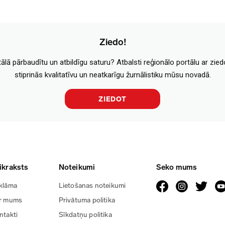
Ziedo!
tālā pārbaudītu un atbildīgu saturu? Atbalsti reģionālo portālu ar zie
stiprinās kvalitatīvu un neatkarīgu žurnālistiku mūsu novadā.
ZIEDOT
ikraksts
Noteikumi
Seko mums
klāma
Lietošanas noteikumi
r mums
Privātuma politika
ntakti
Sīkdatņu politika