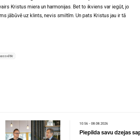
irs Kristus miera un harmonijas. Bet to ikviens var iegūt, jo
ams jābūvē uz klints, nevis smiltīm. Un pats Kristus jau ir tā
assvētki
10:56 - 08.08.2026
Piepilda savu dzejas sa