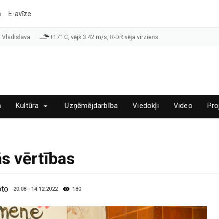
a
E-avīze
 Vladislava
+17° C, vējš 3.42 m/s, R-DR vēja virziens
a
Kultūra
Uzņēmējdarbība
Viedokļi
Video
Pro
ās vērtības
oto
20:08 - 14.12.2022
180