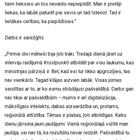
tiem tieksies un tos nevarēs nepiepildīt. Man ir pretēji:
liekas, ka labāk paturēt pie sevis un tad īstenot. Tad ir
lielākas cerības, ka piepildīsies.”
Darbs ir sarežģīts
„Pirmie divi mēneši bija ļoti traki. Trešajā dienā jāiet uz
interviju raidījumā
Krustpunkti
atbildēt par visu laukumu, kas
ministrijas pārziņā ir. Bet, kad esi tur tikko apgrozījies, tas
nav vienkārši. Tagad klājas aizvien labāk. Visas jomas
saistītas ar to, ar ko esmu strādājusi pašvaldībā. Darbs gan
nav tikai ar pašvaldībām – mums ir arī digitalizācija,
mākslīgais intelekts, dabas aizsardzība un, protams,
reģionālā attīstība. Tēmas ir plašas, ļoti atbildīgas. Katru
dienu jārisina jauni jautājumi. Vienā reģionālajā vizītē man
jautāja, vai nav tā, ka rezultātu nevar redzēt. Pašvaldībā tu