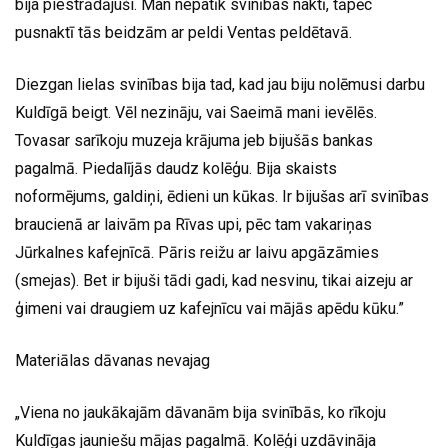
bija piestrādājuši. Man nepatīk svinības naktī, tāpēc
pusnaktī tās beidzām ar peldi Ventas peldētavā.
Diezgan lielas svinības bija tad, kad jau biju nolēmusi darbu
Kuldīgā beigt. Vēl nezināju, vai Saeimā mani ievēlēs.
Tovasar sarīkoju muzeja krājuma jeb bijušās bankas
pagalmā. Piedalījās daudz kolēģu. Bija skaists
noformējums, galdiņi, ēdieni un kūkas. Ir bijušas arī svinības
braucienā ar laivām pa Rīvas upi, pēc tam vakariņas
Jūrkalnes kafejnīcā. Pāris reižu ar laivu apgāzāmies
(smejas). Bet ir bijuši tādi gadi, kad nesvinu, tikai aizeju ar
ģimeni vai draugiem uz kafejnīcu vai mājās apēdu kūku.”
Materiālas dāvanas nevajag
„Viena no jaukākajām dāvanām bija svinībās, ko rīkoju
Kuldīgas jauniešu mājas pagalmā. Kolēģi uzdāvināja