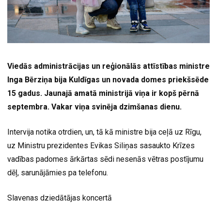
Viedās administrācijas un reģionālās attīstības ministre
Inga Bērziņa bija Kuldīgas un novada domes priekšsēde
15 gadus. Jaunajā amatā ministrijā viņa ir kopš pērnā
septembra. Vakar viņa svinēja dzimšanas dienu.
Intervija notika otrdien, un, tā kā ministre bija ceļā uz Rīgu,
uz Ministru prezidentes Evikas Siliņas sasaukto Krīzes
vadības padomes ārkārtas sēdi nesenās vētras postījumu
dēļ, sarunājāmies pa telefonu.
Slavenas dziedātājas koncertā