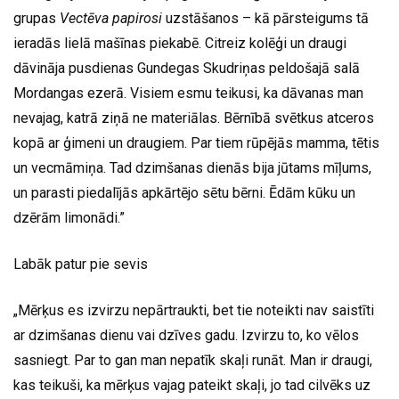
grupas
Vectēva papirosi
uzstāšanos – kā pārsteigums tā
ieradās lielā mašīnas piekabē. Citreiz kolēģi un draugi
dāvināja pusdienas Gundegas Skudriņas peldošajā salā
Mordangas ezerā. Visiem esmu teikusi, ka dāvanas man
nevajag, katrā ziņā ne materiālas. Bērnībā svētkus atceros
kopā ar ģimeni un draugiem. Par tiem rūpējās mamma, tētis
un vecmāmiņa. Tad dzimšanas dienās bija jūtams mīļums,
un parasti piedalījās apkārtējo sētu bērni. Ēdām kūku un
dzērām limonādi.”
Labāk patur pie sevis
„Mērķus es izvirzu nepārtraukti, bet tie noteikti nav saistīti
ar dzimšanas dienu vai dzīves gadu. Izvirzu to, ko vēlos
sasniegt. Par to gan man nepatīk skaļi runāt. Man ir draugi,
kas teikuši, ka mērķus vajag pateikt skaļi, jo tad cilvēks uz