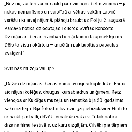
„Nezinu, vai tās var nosaukt par svinībām, bet ir zināms – ja
nekas nemainīsies un saistībā ar vētras sekām Latvijā
varēšu tikt atvaļinājumā, plānoju braukt uz Poliju. 2. augustā
Varšavā notiks dziedātājas Teilores Sviftas koncerts.
Dzimšanas dienas svinības būs šī koncerta apmeklējums.
Dēls to visu nokārtoja – gribējām paklausīties pasaules
zvaigzni.”
Svinības muzejā vai upē
„Dažas dzimšanas dienas esmu svinējusi kuplā lokā. Esmu
aicinājusi kolēģus, draugus, kursabiedrus un ģimeni. Reiz
vienojos ar Kuldīgas muzeju, un tematika bija 20. gadsimta
sākuma tērpi. Bija fotostūrītis, svinīga piebraukšana. Grūti to
nosaukt par balli, drīzāk tematisks vakars. Tolaik notika
dizaina filmu festivāls, uz kuru aizgājām. Cilvēki pie tērpiem