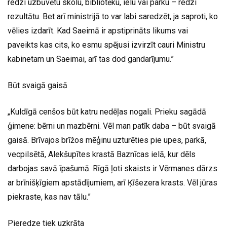
redzi uzbūvētu skolu, bibliotēku, ielu vai parku – redzi
rezultātu. Bet arī ministrijā to var labi saredzēt, ja saproti, ko
vēlies izdarīt. Kad Saeimā ir apstiprināts likums vai
paveikts kas cits, ko esmu spējusi izvirzīt cauri Ministru
kabinetam un Saeimai, arī tas dod gandarījumu.”
Būt svaigā gaisā
„Kuldīgā cenšos būt katru nedēļas nogali. Prieku sagādā
ģimene: bērni un mazbērni. Vēl man patīk daba – būt svaigā
gaisā. Brīvajos brīžos mēģinu uzturēties pie upes, parkā,
vecpilsētā, Alekšupītes krastā Baznīcas ielā, kur dēls
darbojas savā īpašumā. Rīgā ļoti skaists ir Vērmanes dārzs
ar brīnišķīgiem apstādījumiem, arī Ķīšezera krasts. Vēl jūras
piekraste, kas nav tālu.”
Pieredze tiek uzkrāta