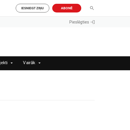
IESNIEGT ZIŅU
ABONĒ
Pieslēgties
jekti
Vairāk