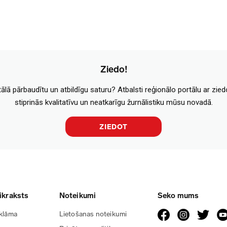
Ziedo!
tālā pārbaudītu un atbildīgu saturu? Atbalsti reģionālo portālu ar zie
stiprinās kvalitatīvu un neatkarīgu žurnālistiku mūsu novadā.
ZIEDOT
ikraksts
Noteikumi
Seko mums
klāma
Lietošanas noteikumi