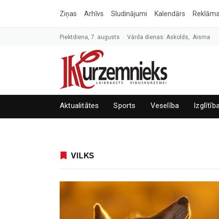
Ziņas
Arhīvs
Sludinājumi
Kalendārs
Reklām
Piektdiena, 7. augusts
Vārda dienas: Askolds, Aisma
Aktualitātes
Sports
Veselība
Izglītīb
VILKS