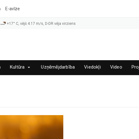
a
E-avīze
+17° C, vējš 4.17 m/s, D-DR vēja virziens
a
Kultūra
Uzņēmējdarbība
Viedokļi
Video
Pro