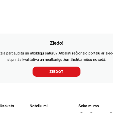
Ziedo!
tālā pārbaudītu un atbildīgu saturu? Atbalsti reģionālo portālu ar zie
stiprinās kvalitatīvu un neatkarīgu žurnālistiku mūsu novadā.
ZIEDOT
ikraksts
Noteikumi
Seko mums