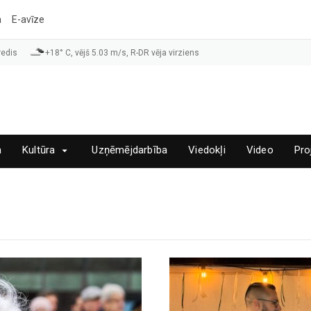
a
E-avīze
redis
+18° C, vējš 5.03 m/s, R-DR vēja virziens
a
Kultūra
Uzņēmējdarbība
Viedokļi
Video
Pro