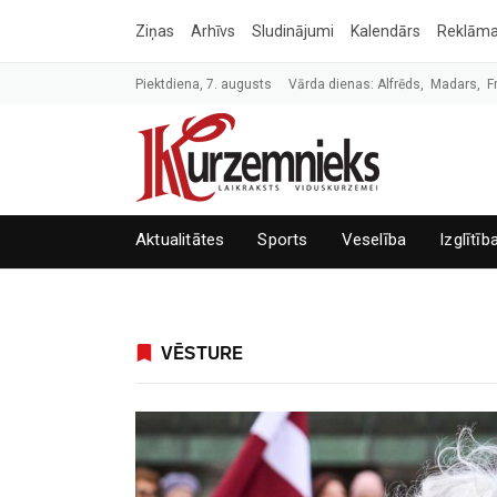
Ziņas
Arhīvs
Sludinājumi
Kalendārs
Reklām
Piektdiena, 7. augusts
Vārda dienas: Alfrēds, Madars, F
Aktualitātes
Sports
Veselība
Izglītīb
VĒSTURE