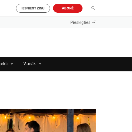
IESNIEGT ZIŅU
ABONĒ
Pieslēgties
jekti
Vairāk