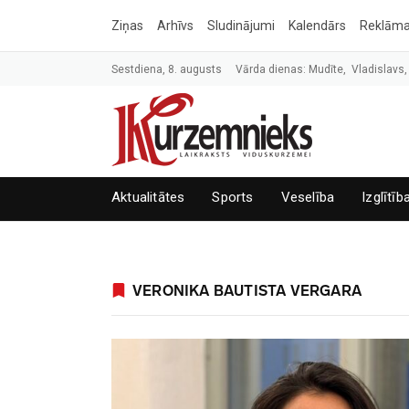
Ziņas
Arhīvs
Sludinājumi
Kalendārs
Reklām
Sestdiena, 8. augusts
Vārda dienas: Mudīte, Vladislavs,
Aktualitātes
Sports
Veselība
Izglītīb
VERONIKA BAUTISTA VERGARA