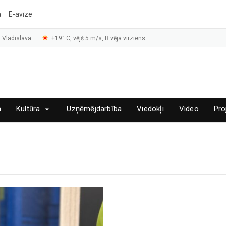
a
E-avīze
 Vladislava
+19° C, vējš 5 m/s, R vēja virziens
a
Kultūra
Uzņēmējdarbība
Viedokļi
Video
Pro