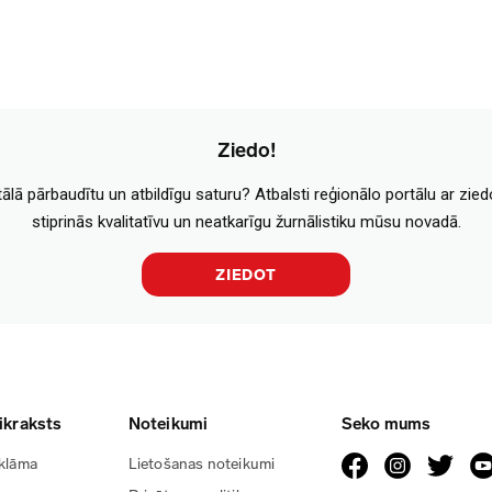
Ziedo!
tālā pārbaudītu un atbildīgu saturu? Atbalsti reģionālo portālu ar zie
stiprinās kvalitatīvu un neatkarīgu žurnālistiku mūsu novadā.
ZIEDOT
ikraksts
Noteikumi
Seko mums
klāma
Lietošanas noteikumi