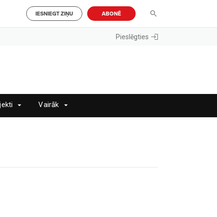
IESNIEGT ZIŅU
ABONĒ
Pieslēgties
jekti
Vairāk