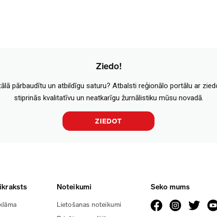
Ziedo!
tālā pārbaudītu un atbildīgu saturu? Atbalsti reģionālo portālu ar zie
stiprinās kvalitatīvu un neatkarīgu žurnālistiku mūsu novadā.
ZIEDOT
ikraksts
Noteikumi
Seko mums
klāma
Lietošanas noteikumi