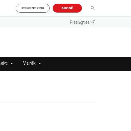
IESNIEGT ZIŅU
ABONĒ
Pieslēgties
jekti
Vairāk