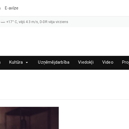
a
E-avīze
+17° C, vējš 4.3 m/s, D-DR vēja virziens
a
Kultūra
Uzņēmējdarbība
Viedokļi
Video
Pro