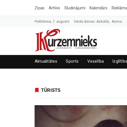
Ziņas
Arhīvs
Sludinājumi
Kalendārs
Reklām
Piektdiena, 7. augusts
Vārda dienas: Askolds, Aisma
Aktualitātes
Sports
Veselība
Izglītīb
TŪRISTS