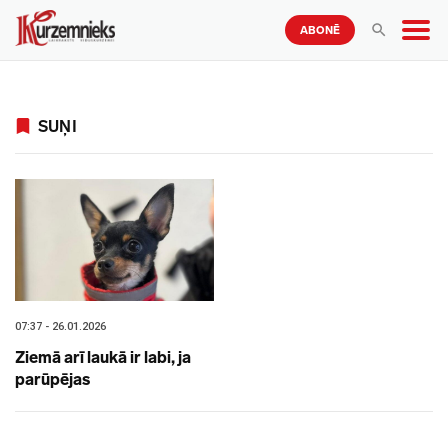
ABONĒ
SUŅI
07:37 - 26.01.2026
Ziemā arī laukā ir labi, ja
parūpējas