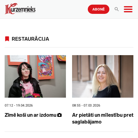
ABONĒ
RESTAURĀCIJA
07:12 - 19.04.2026
08:55 - 07.03.2026
Zīmē koši un ar izdomu
Ar pietāti un mīlestību pret
saglabājamo