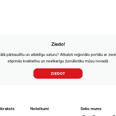
Ziedo!
tālā pārbaudītu un atbildīgu saturu? Atbalsti reģionālo portālu ar zie
stiprinās kvalitatīvu un neatkarīgu žurnālistiku mūsu novadā.
ZIEDOT
ikraksts
Noteikumi
Seko mums