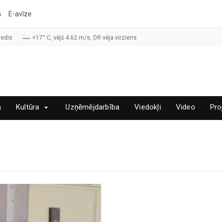
a
E-avīze
redis
+17° C, vējš 4.62 m/s, DR vēja virziens
a
Kultūra
Uzņēmējdarbība
Viedokļi
Video
Pro