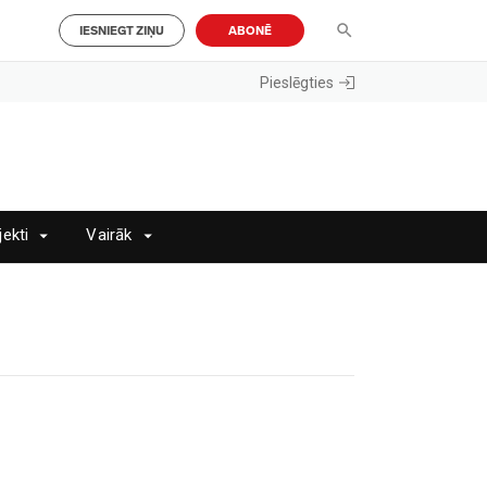
IESNIEGT ZIŅU
ABONĒ
Pieslēgties
jekti
Vairāk