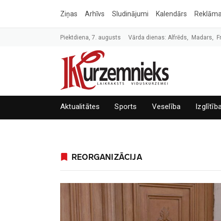
Ziņas
Arhīvs
Sludinājumi
Kalendārs
Reklām
Piektdiena, 7. augusts
Vārda dienas: Alfrēds, Madars, F
Aktualitātes
Sports
Veselība
Izglītīb
REORGANIZĀCIJA