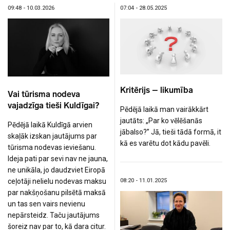
09:48 - 10.03.2026
07:04 - 28.05.2025
Kritērijs – likumība
Vai tūrisma nodeva
vajadzīga tieši Kuldīgai?
Pēdējā laikā man vairākkārt
jautāts: „Par ko vēlēšanās
Pēdējā laikā Kuldīgā arvien
jābalso?” Jā, tieši tādā formā, it
skaļāk izskan jautājums par
kā es varētu dot kādu pavēli.
tūrisma nodevas ieviešanu.
Ideja pati par sevi nav ne jauna,
ne unikāla, jo daudzviet Eiropā
08:20 - 11.01.2025
ceļotāji nelielu nodevas maksu
par nakšņošanu pilsētā maksā
un tas sen vairs nevienu
nepārsteidz. Taču jautājums
šoreiz nav par to, kā dara citur.