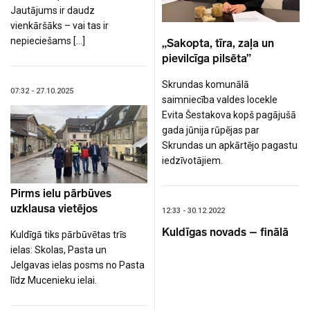
Jautājums ir daudz
vienkāršāks – vai tas ir
nepieciešams […]
„Sakopta, tīra, zaļa un
pievilcīga pilsēta”
Skrundas komunālā
07:32 - 27.10.2025
saimniecība valdes locekle
Evita Šestakova kopš pagājušā
gada jūnija rūpējas par
Skrundas un apkārtējo pagastu
iedzīvotājiem.
Pirms ielu pārbūves
uzklausa vietējos
12:33 - 30.12.2022
Kuldīgas novads – finālā
Kuldīgā tiks pārbūvētas trīs
ielas: Skolas, Pasta un
Jelgavas ielas posms no Pasta
līdz Mucenieku ielai.