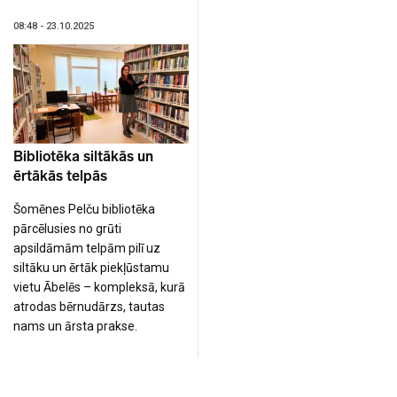
08:48 - 23.10.2025
Bibliotēka siltākās un
ērtākās telpās
Šomēnes Pelču bibliotēka
pārcēlusies no grūti
apsildāmām telpām pilī uz
siltāku un ērtāk piekļūstamu
vietu Ābelēs – kompleksā, kurā
atrodas bērnudārzs, tautas
nams un ārsta prakse.