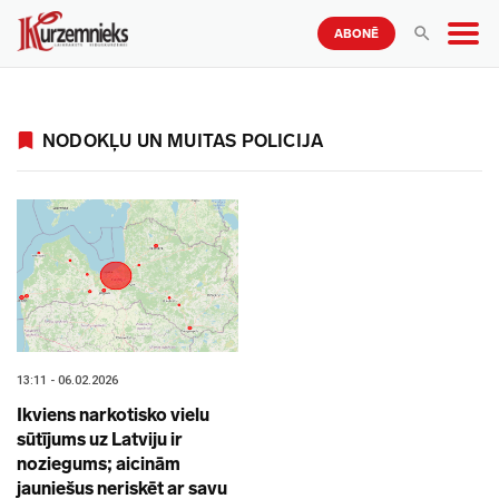
ABONĒ
NODOKĻU UN MUITAS POLICIJA
13:11 - 06.02.2026
Ikviens narkotisko vielu
sūtījums uz Latviju ir
noziegums; aicinām
jauniešus neriskēt ar savu