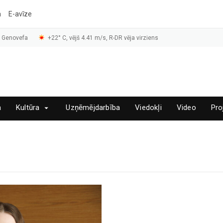
a
E-avīze
, Genovefa
+22° C, vējš 4.41 m/s, R-DR vēja virziens
a
Kultūra
Uzņēmējdarbība
Viedokļi
Video
Pro