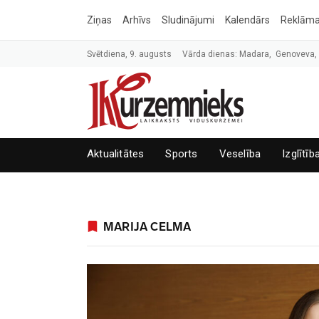
Ziņas
Arhīvs
Sludinājumi
Kalendārs
Reklām
Svētdiena, 9. augusts
Vārda dienas: Madara, Genoveva
Aktualitātes
Sports
Veselība
Izglītīb
MARIJA CELMA