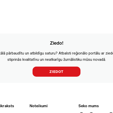
Ziedo!
tālā pārbaudītu un atbildīgu saturu? Atbalsti reģionālo portālu ar zie
stiprinās kvalitatīvu un neatkarīgu žurnālistiku mūsu novadā.
ZIEDOT
ikraksts
Noteikumi
Seko mums