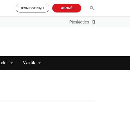
IESNIEGT ZIŅU
ABONĒ
Pieslēgties
jekti
Vairāk