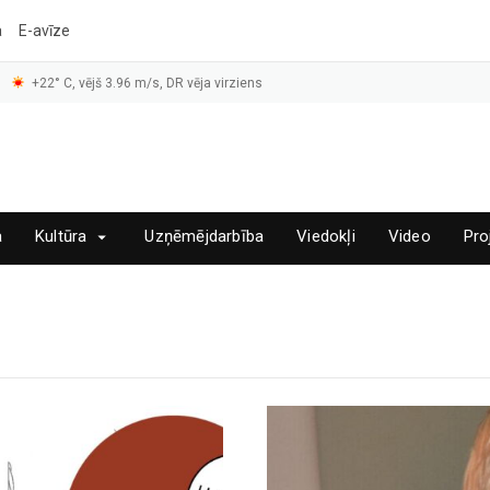
a
E-avīze
+22° C, vējš 3.96 m/s, DR vēja virziens
a
Kultūra
Uzņēmējdarbība
Viedokļi
Video
Pro