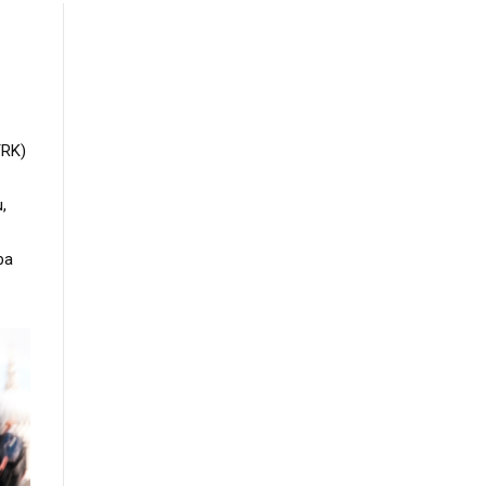
TRK)
,
ba