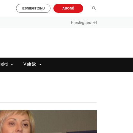
IESNIEGT ZIŅU
ABONĒ
Pieslēgties
jekti
Vairāk