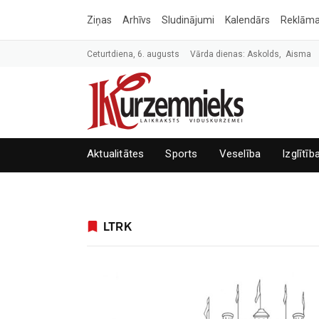
Ziņas
Arhīvs
Sludinājumi
Kalendārs
Reklām
Ceturtdiena, 6. augusts
Vārda dienas: Askolds, Aisma
Aktualitātes
Sports
Veselība
Izglītīb
LTRK