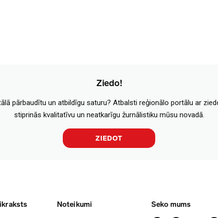
Ziedo!
tālā pārbaudītu un atbildīgu saturu? Atbalsti reģionālo portālu ar zie
stiprinās kvalitatīvu un neatkarīgu žurnālistiku mūsu novadā.
ZIEDOT
ikraksts
Noteikumi
Seko mums