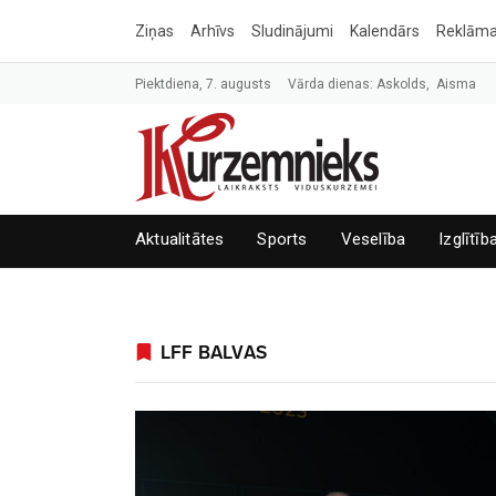
Ziņas
Arhīvs
Sludinājumi
Kalendārs
Reklām
Piektdiena, 7. augusts
Vārda dienas: Askolds, Aisma
Aktualitātes
Sports
Veselība
Izglītīb
LFF BALVAS