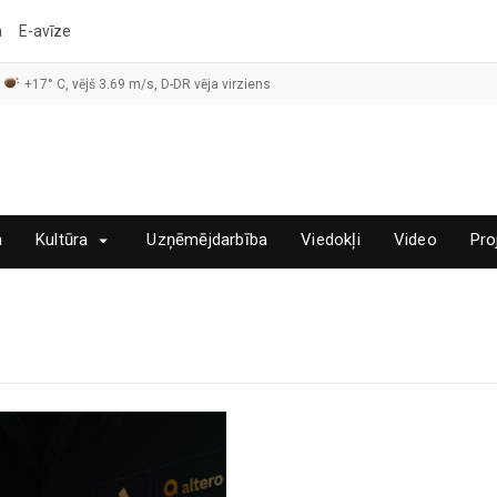
a
E-avīze
+17° C, vējš 3.69 m/s, D-DR vēja virziens
a
Kultūra
Uzņēmējdarbība
Viedokļi
Video
Pro