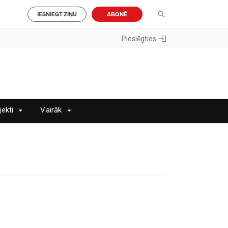
IESNIEGT ZIŅU
ABONĒ
Pieslēgties
jekti
Vairāk