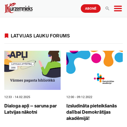
ABONĒ
LATVIJAS LAUKU FORUMS
12:33 - 14.02.2025
12:00 - 09.12.2022
Dialoga apļi – saruna par
Izsludināta pieteikšanās
Latvijas nākotni
dalībai Demokrātijas
akadēmijā!