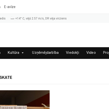
a
E-avīze
edis
+14° C, vējš 2.57 m/s, DR vēja virziens
a
Kultūra
Uzņēmējdarbība
Viedokļi
Video
Pro
SKATE