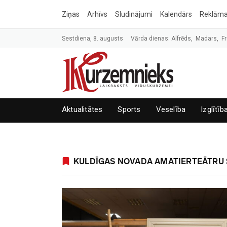
Ziņas
Arhīvs
Sludinājumi
Kalendārs
Reklām
Sestdiena, 8. augusts
Vārda dienas: Alfrēds, Madars, Fr
Aktualitātes
Sports
Veselība
Izglītīb
KULDĪGAS NOVADA AMATIERTEĀTRU 