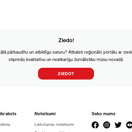
Ziedo!
tālā pārbaudītu un atbildīgu saturu? Atbalsti reģionālo portālu ar zie
stiprinās kvalitatīvu un neatkarīgu žurnālistiku mūsu novadā.
ZIEDOT
ikraksts
Noteikumi
Seko mums
klāma
Lietošanas noteikumi