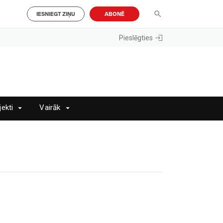
IESNIEGT ZIŅU
ABONĒ
Pieslēgties
jekti
Vairāk