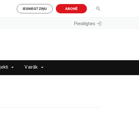
IESNIEGT ZIŅU
ABONĒ
Pieslēgties
jekti
Vairāk