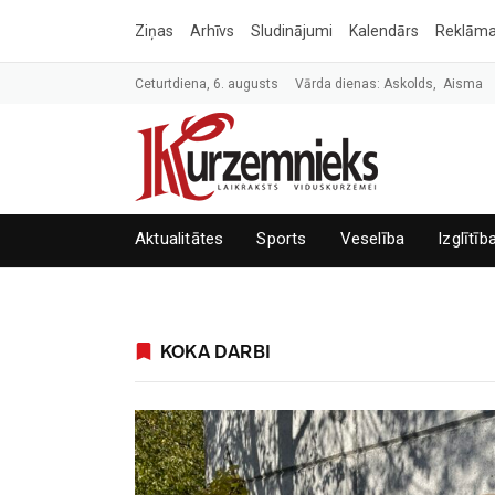
Ziņas
Arhīvs
Sludinājumi
Kalendārs
Reklām
Ceturtdiena, 6. augusts
Vārda dienas: Askolds, Aisma
Aktualitātes
Sports
Veselība
Izglītīb
KOKA DARBI