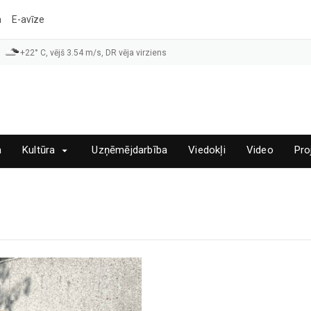
a
E-avīze
+22° C, vējš 3.54 m/s, DR vēja virziens
a
Kultūra
Uzņēmējdarbība
Viedokļi
Video
Pro