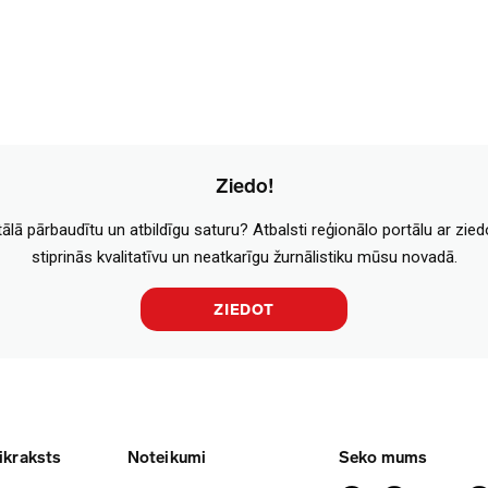
Ziedo!
tālā pārbaudītu un atbildīgu saturu? Atbalsti reģionālo portālu ar zie
stiprinās kvalitatīvu un neatkarīgu žurnālistiku mūsu novadā.
ZIEDOT
ikraksts
Noteikumi
Seko mums