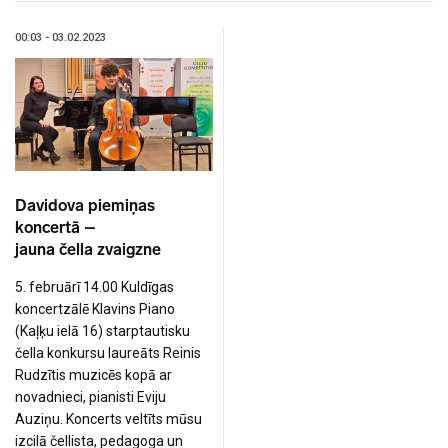
00:03 - 03.02.2023
Davidova piemiņas
koncertā –
jauna čella zvaigzne
5. februārī 14.00 Kuldīgas
koncertzālē Klavins Piano
(Kaļķu ielā 16) starptautisku
čella konkursu laureāts Reinis
Rudzītis muzicēs kopā ar
novadnieci, pianisti Eviju
Auziņu. Koncerts veltīts mūsu
izcilā čellista, pedagoga un