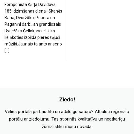
komponista Kārļa Davidova
185. dzimšanas dienai. Skanēs
Baha, Dvoržāka, Popera un
Paganīni darbi, arī grandiozais
Dvoržāka Čellokoncerts, ko
lielākoties izpilda pieredzējuši
mūziķi.Jaunais talants ar seno
[…]
Ziedo!
Vēlies portālā pārbaudītu un atbildīgu saturu? Atbalsti reģionālo
portālu ar ziedojumu. Tas stiprinās kvalitatīvu un neatkarīgu
žurnālistiku mūsu novadā.