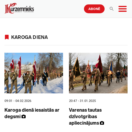
ABONĒ
KAROGA DIENA
09:01 - 04.02.2026
20:47 - 31.01.2025
Karoga dienā iesaistās ar
Varenas tautas
degsmi
dzīvotgribas
apliecinājums