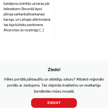
bataljona izcīnītās uzvaras pār
lieliniekiem Skrundā lepni
plīvoja sarkanbaltsarkanais
karogs, un Latvijas atbrīvošanā
tas bija būtisks pavērsiens.
Atceroties šo nozīmīgo […]
Ziedo!
Vēlies portālā pārbaudītu un atbildīgu saturu? Atbalsti reģionālo
portālu ar ziedojumu. Tas stiprinās kvalitatīvu un neatkarīgu
žurnālistiku mūsu novadā.
ZIEDOT