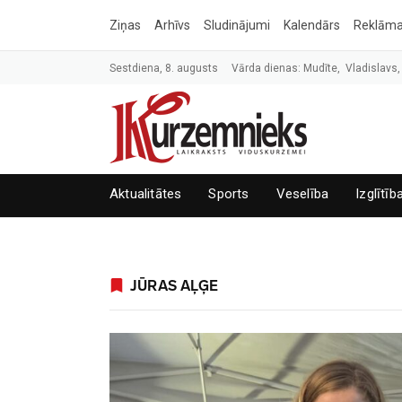
Ziņas
Arhīvs
Sludinājumi
Kalendārs
Reklām
Sestdiena, 8. augusts
Vārda dienas: Mudīte, Vladislavs,
Aktualitātes
Sports
Veselība
Izglītīb
JŪRAS AĻĢE