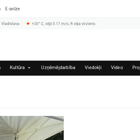
a
E-avīze
 Vladislava
+20° C, vējš 5.17 m/s, R vēja virziens
a
Kultūra
Uzņēmējdarbība
Viedokļi
Video
Pro