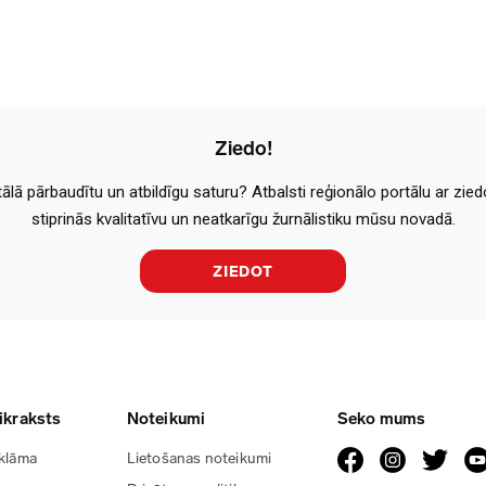
Ziedo!
tālā pārbaudītu un atbildīgu saturu? Atbalsti reģionālo portālu ar zie
stiprinās kvalitatīvu un neatkarīgu žurnālistiku mūsu novadā.
ZIEDOT
ikraksts
Noteikumi
Seko mums
klāma
Lietošanas noteikumi