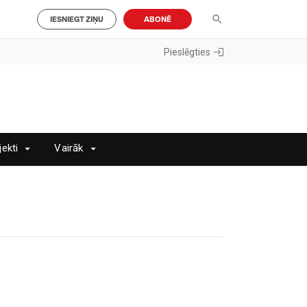
IESNIEGT ZIŅU
ABONĒ
Pieslēgties
jekti
Vairāk