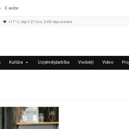
a
E-avīze
+17° C, vējš 3.27 m/s, D-DR vēja virziens
a
Kultūra
Uzņēmējdarbība
Viedokļi
Video
Pro