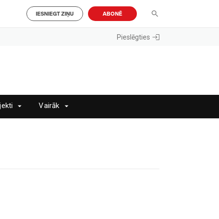
IESNIEGT ZIŅU
ABONĒ
Pieslēgties
jekti
Vairāk