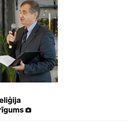
eliģija
rīgums