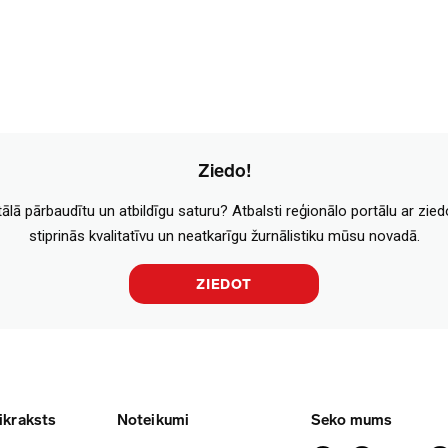
Ziedo!
tālā pārbaudītu un atbildīgu saturu? Atbalsti reģionālo portālu ar zie
stiprinās kvalitatīvu un neatkarīgu žurnālistiku mūsu novadā.
ZIEDOT
ikraksts
Noteikumi
Seko mums