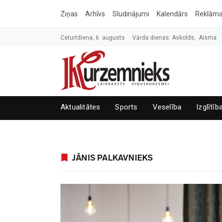
Ziņas
Arhīvs
Sludinājumi
Kalendārs
Reklām
Ceturtdiena, 6. augusts
Vārda dienas: Askolds, Aisma
Aktualitātes
Sports
Veselība
Izglītīb
JĀNIS PALKAVNIEKS