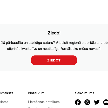
Ziedo!
tālā pārbaudītu un atbildīgu saturu? Atbalsti reģionālo portālu ar zie
stiprinās kvalitatīvu un neatkarīgu žurnālistiku mūsu novadā.
ZIEDOT
ikraksts
Noteikumi
Seko mums
klāma
Lietošanas noteikumi