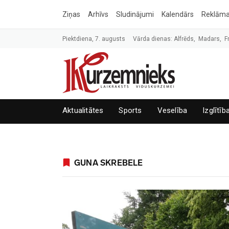
Ziņas
Arhīvs
Sludinājumi
Kalendārs
Reklām
Piektdiena, 7. augusts
Vārda dienas: Alfrēds, Madars, F
Aktualitātes
Sports
Veselība
Izglītīb
GUNA SKREBELE