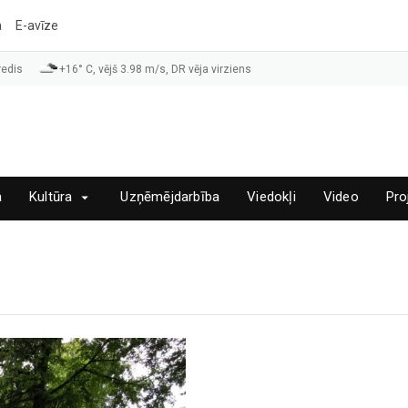
a
E-avīze
redis
+16° C, vējš 3.98 m/s, DR vēja virziens
a
Kultūra
Uzņēmējdarbība
Viedokļi
Video
Pro