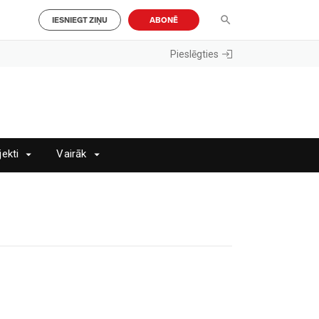
IESNIEGT ZIŅU
ABONĒ
Pieslēgties
jekti
Vairāk